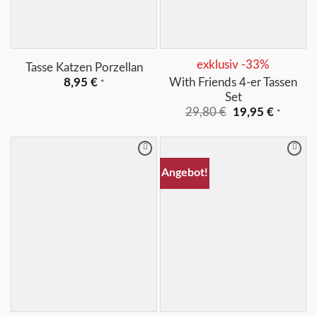
+
+
exklusiv -33%
Tasse Katzen Porzellan
With Friends 4-er Tassen
8,95
€
*
Set
Ursprünglicher
Aktuelle
29,80
€
19,95
€
*
Preis
Preis
war:
ist:
29,80 €
19,95 €
Merkliste
Merkliste
Angebot!
+
+