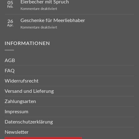
Eierbecher mit Spruch
05
2024
Feb.
für
Kommentare deaktiviert
Eierbecher
mit
Geschenke für Meerliebhaber
26
Spruch
Apr.
für
Kommentare deaktiviert
Geschenke
für
Meerliebhaber
INFORMATIONEN
AGB
FAQ
Widerrufsrecht
Versand und Lieferung
Zahlungsarten
Impressum
Datenschutzerklärung
Newsletter