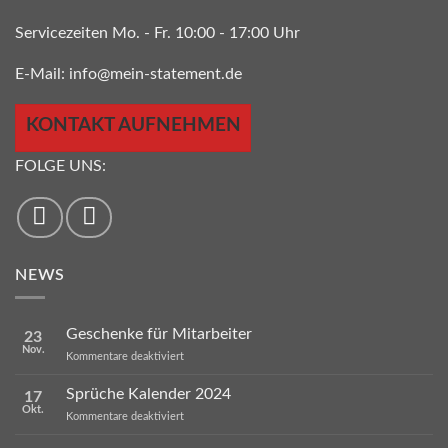
Servicezeiten Mo. - Fr. 10:00 - 17:00 Uhr
E-Mail:
info@mein-statement.de
KONTAKT AUFNEHMEN
FOLGE UNS:
NEWS
Geschenke für Mitarbeiter
23
Nov.
für
Kommentare deaktiviert
Geschenke
für
Sprüche Kalender 2024
17
Mitarbeiter
Okt.
für
Kommentare deaktiviert
Sprüche
Kalender