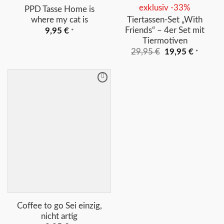
exklusiv -33%
PPD Tasse Home is
where my cat is
Tiertassen-Set „With
Friends“ – 4er Set mit
9,95
€
*
Tiermotiven
Ursprünglicher
Aktuelle
29,95
€
19,95
€
*
Preis
Preis
war:
ist:
29,95 €
19,95 €
Merkliste
+
Coffee to go Sei einzig,
nicht artig