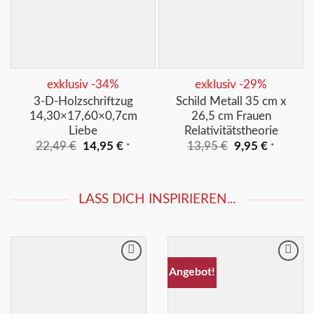
+
+
exklusiv -34%
exklusiv -29%
3-D-Holzschriftzug
Schild Metall 35 cm x
14,30×17,60×0,7cm
26,5 cm Frauen
Liebe
Relativitätstheorie
Ursprünglicher
Aktueller
Ursprünglicher
Aktuelle
22,49
€
14,95
€
13,95
€
9,95
€
*
*
Preis
Preis
Preis
Preis
war:
ist:
war:
ist:
22,49 €
14,95 €.
13,95 €
9,95 €.
LASS DICH INSPIRIEREN...
Merkliste
Merkliste
Angebot!