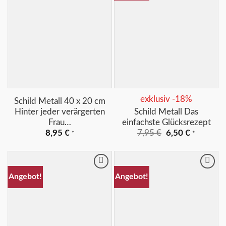
+
+
exklusiv -18%
Schild Metall 40 x 20 cm
Hinter jeder verärgerten
Schild Metall Das
Frau…
einfachste Glücksrezept
Ursprünglicher
Aktueller
8,95
€
7,95
€
6,50
€
*
*
Preis
Preis
war:
ist:
7,95 €
6,50 €.
Merkliste
Merkliste
Angebot!
Angebot!