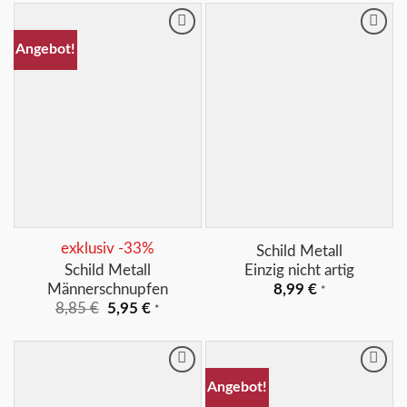
Merkliste
Merkliste
Angebot!
+
+
exklusiv -33%
Schild Metall
Schild Metall
Einzig nicht artig
Männerschnupfen
8,99
€
*
Ursprünglicher
Aktueller
8,85
€
5,95
€
*
Preis
Preis
war:
ist:
8,85 €
5,95 €.
Merkliste
Merkliste
Angebot!