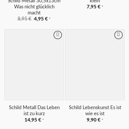
Schild Metall 30,5x13cm
klein
Was nicht glücklich
7,95
€
*
macht
Ursprünglicher
Aktueller
8,95
€
4,95
€
*
Preis
Preis
war:
ist:
8,95 €
4,95 €.
Merkliste
Merkliste
+
+
Schild Metall Das Leben
Schild Lebenskunst Es ist
ist zu kurz
wie es ist
14,95
€
9,90
€
*
*