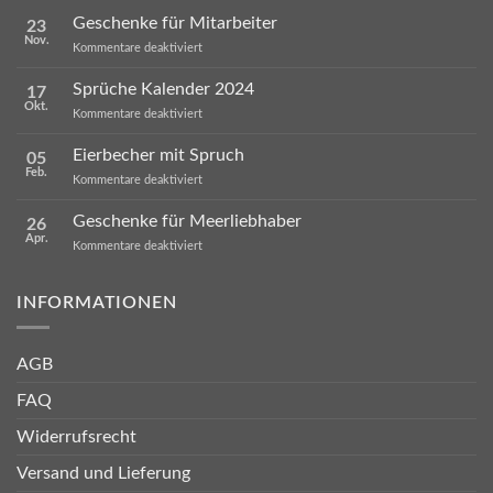
Geschenke für Mitarbeiter
23
Nov.
für
Kommentare deaktiviert
Geschenke
für
Sprüche Kalender 2024
17
Mitarbeiter
Okt.
für
Kommentare deaktiviert
Sprüche
Kalender
Eierbecher mit Spruch
05
2024
Feb.
für
Kommentare deaktiviert
Eierbecher
mit
Geschenke für Meerliebhaber
26
Spruch
Apr.
für
Kommentare deaktiviert
Geschenke
für
Meerliebhaber
INFORMATIONEN
AGB
FAQ
Widerrufsrecht
Versand und Lieferung