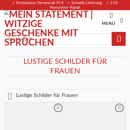
Zum
✓ Kostenloser Versand ab 35 € ✓ Schnelle Lieferung
✓ 15%
Newsletter-Rabatt
Inhalt
springen
MENÜ
Suchen
nach:
LUSTIGE SCHILDER FÜR
FRAUEN
Lustige Schilder für Frauen
Merkliste
Merkliste