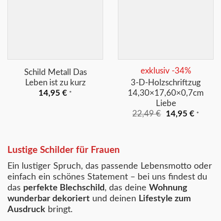
+
+
exklusiv -34%
Schild Metall Das
Leben ist zu kurz
3-D-Holzschriftzug
14,30×17,60×0,7cm
14,95
€
*
Liebe
Ursprünglicher
Aktuell
22,49
€
14,95
€
*
Preis
Preis
war:
ist:
22,49 €
14,95 €
Lustige Schilder für Frauen
Ein lustiger Spruch, das passende Lebensmotto oder
einfach ein schönes Statement – bei uns findest du
das
perfekte Blechschild
, das deine
Wohnung
wunderbar dekoriert
und deinen
Lifestyle zum
Ausdruck
bringt.