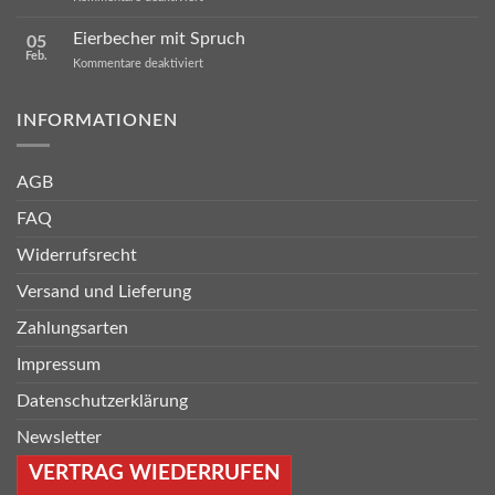
Sprüche
Kalender
Eierbecher mit Spruch
05
2024
Feb.
für
Kommentare deaktiviert
Eierbecher
mit
Spruch
INFORMATIONEN
AGB
FAQ
Widerrufsrecht
Versand und Lieferung
Zahlungsarten
Impressum
Datenschutzerklärung
Newsletter
VERTRAG WIEDERRUFEN