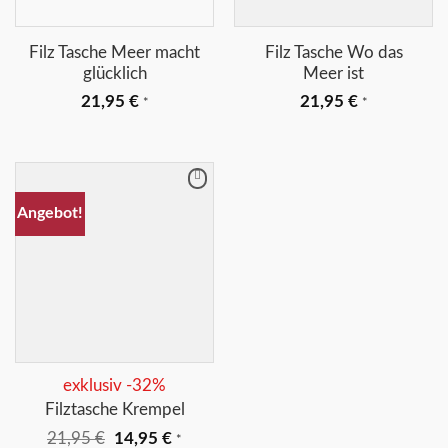
Filz Tasche Meer macht
Filz Tasche Wo das
glücklich
Meer ist
21,95
€
21,95
€
*
*
Merkliste
Angebot!
+
exklusiv -32%
Filztasche Krempel
Ursprünglicher
Aktueller
21,95
€
14,95
€
*