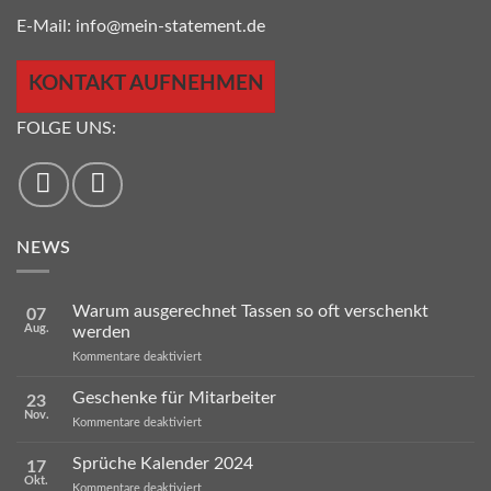
E-Mail:
info@mein-statement.de
KONTAKT AUFNEHMEN
FOLGE UNS:
NEWS
Warum ausgerechnet Tassen so oft verschenkt
07
Aug.
werden
für
Kommentare deaktiviert
Warum
ausgerechnet
Geschenke für Mitarbeiter
23
Tassen
Nov.
so
für
Kommentare deaktiviert
oft
Geschenke
verschenkt
für
Sprüche Kalender 2024
werden
17
Mitarbeiter
Okt.
für
Kommentare deaktiviert