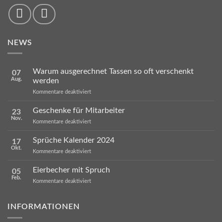
NEWS
Warum ausgerechnet Tassen so oft verschenkt
07
Aug.
werden
für
Kommentare deaktiviert
Warum
ausgerechnet
Geschenke für Mitarbeiter
23
Tassen
Nov.
so
für
Kommentare deaktiviert
oft
Geschenke
verschenkt
für
Sprüche Kalender 2024
werden
17
Mitarbeiter
Okt.
für
Kommentare deaktiviert
Sprüche
Kalender
Eierbecher mit Spruch
05
2024
Feb.
für
Kommentare deaktiviert
Eierbecher
mit
Spruch
INFORMATIONEN