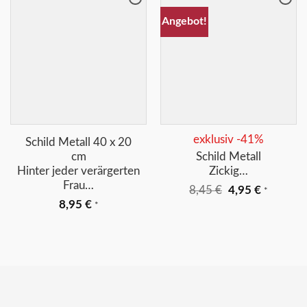
Merkliste
Merkliste
Angebot!
+
+
exklusiv -41%
Schild Metall 40 x 20
cm
Schild Metall
Hinter jeder verärgerten
Zickig…
Frau…
Ursprünglicher
Aktuelle
8,45
€
4,95
€
*
Preis
Preis
8,95
€
*
war:
ist:
8,45 €
4,95 €.