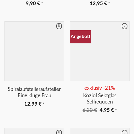
9,90
€
12,95
€
*
*
Merkliste
Merkliste
Angebot!
+
+
exklusiv -21%
Spiralaufstelleraufsteller
Eine kluge Frau
Koziol Sektglas
Selfiequeen
12,99
€
*
Ursprünglicher
Aktuelle
6,30
€
4,95
€
*
Preis
Preis
war:
ist:
6,30 €
4,95 €.