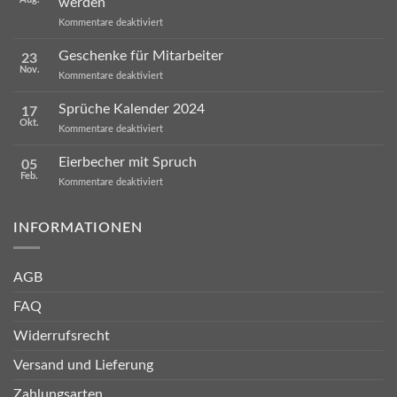
werden
für
Kommentare deaktiviert
Warum
ausgerechnet
Geschenke für Mitarbeiter
23
Tassen
Nov.
so
für
Kommentare deaktiviert
oft
Geschenke
verschenkt
für
Sprüche Kalender 2024
werden
17
Mitarbeiter
Okt.
für
Kommentare deaktiviert
Sprüche
Kalender
Eierbecher mit Spruch
05
2024
Feb.
für
Kommentare deaktiviert
Eierbecher
mit
Spruch
INFORMATIONEN
AGB
FAQ
Widerrufsrecht
Versand und Lieferung
Zahlungsarten