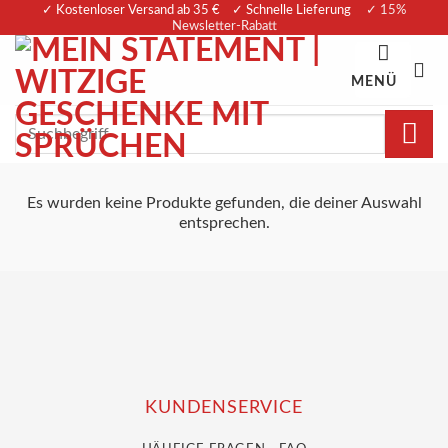
Zum
✓ Kostenloser Versand ab 35 € ✓ Schnelle Lieferung
✓ 15%
Newsletter-Rabatt
Inhalt
springen
MENÜ
Suchen
nach:
Es wurden keine Produkte gefunden, die deiner Auswahl
entsprechen.
KUNDENSERVICE