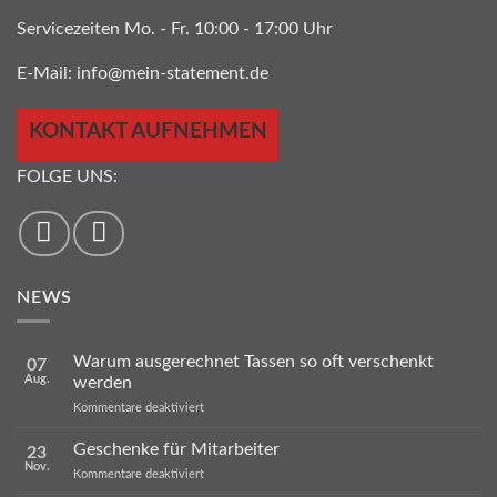
Servicezeiten Mo. - Fr. 10:00 - 17:00 Uhr
E-Mail:
info@mein-statement.de
KONTAKT AUFNEHMEN
FOLGE UNS:
NEWS
Warum ausgerechnet Tassen so oft verschenkt
07
Aug.
werden
für
Kommentare deaktiviert
Warum
ausgerechnet
Geschenke für Mitarbeiter
23
Tassen
Nov.
so
für
Kommentare deaktiviert
oft
Geschenke