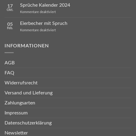
verschenkt
für
Sprüche Kalender 2024
werden
17
Mitarbeiter
Okt.
für
Kommentare deaktiviert
Sprüche
Kalender
Eierbecher mit Spruch
05
2024
Feb.
für
Kommentare deaktiviert
Eierbecher
mit
Spruch
INFORMATIONEN
AGB
FAQ
Widerrufsrecht
Versand und Lieferung
Zahlungsarten
Impressum
Datenschutzerklärung
Newsletter