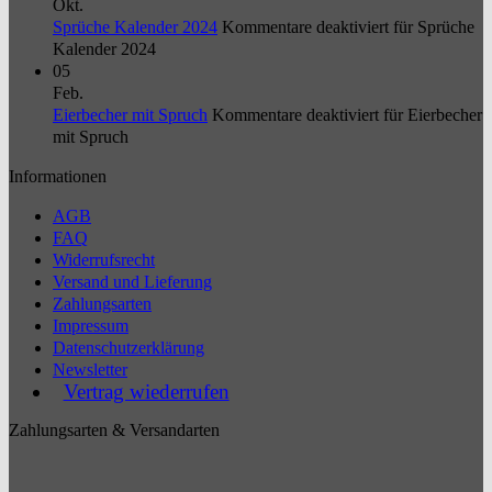
Okt.
Sprüche Kalender 2024
Kommentare deaktiviert
für Sprüche
Kalender 2024
05
Feb.
Eierbecher mit Spruch
Kommentare deaktiviert
für Eierbecher
mit Spruch
Informationen
AGB
FAQ
Widerrufsrecht
Versand und Lieferung
Zahlungsarten
Impressum
Datenschutzerklärung
Newsletter
Vertrag wiederrufen
Zahlungsarten & Versandarten