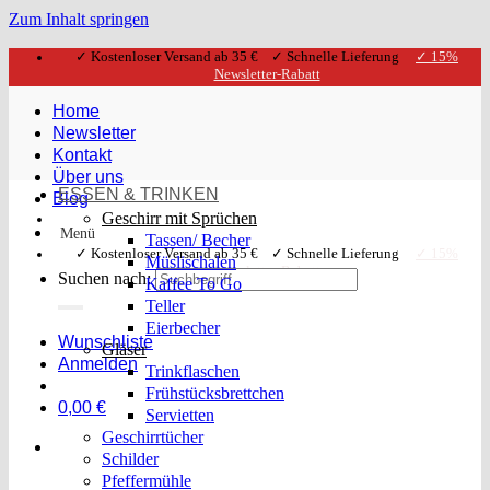
Zum Inhalt springen
✓ Kostenloser Versand ab 35 € ✓ Schnelle Lieferung
✓ 15%
Newsletter-Rabatt
Home
Newsletter
Kontakt
Über uns
ESSEN & TRINKEN
Blog
Geschirr mit Sprüchen
Menü
Tassen/ Becher
✓ Kostenloser Versand ab 35 € ✓ Schnelle Lieferung
✓ 15%
Müslischalen
Newsletter-Rabatt
Suchen nach:
Kaffee To Go
Teller
Eierbecher
Wunschliste
Gläser
Anmelden
Trinkflaschen
Frühstücksbrettchen
0,00
€
Servietten
Geschirrtücher
Schilder
Pfeffermühle