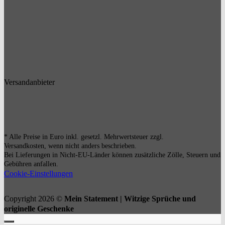
Versandanbieter
* Alle Preise in Euro inkl. gesetzl. Mehrwertsteuer zzgl.
Versandkosten, wenn nicht anders beschrieben.
Bei Lieferungen in Nicht-EU-Länder können zusätzliche Zölle, Steuern und
Gebühren anfallen.
Cookie-Einstellungen
Copyright 2026 ©
Mein Statement | Witzige Sprüche und
originelle Geschenke