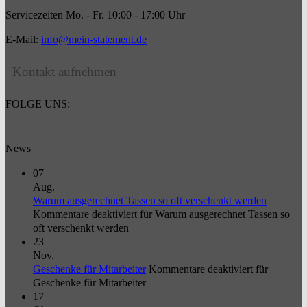
Servicezeiten Mo. - Fr. 10:00 - 17:00 Uhr
E-Mail:
info@mein-statement.de
Kontakt aufnehmen
FOLGE UNS:
News
07
Aug.
Warum ausgerechnet Tassen so oft verschenkt werden
Kommentare deaktiviert
für Warum ausgerechnet Tassen so
oft verschenkt werden
23
Nov.
Geschenke für Mitarbeiter
Kommentare deaktiviert
für
Geschenke für Mitarbeiter
17