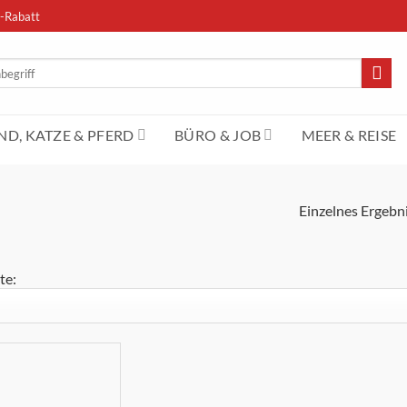
-Rabatt
n
D, KATZE & PFERD
BÜRO & JOB
MEER & REISE
Einzelnes Ergebni
te:
Merkliste