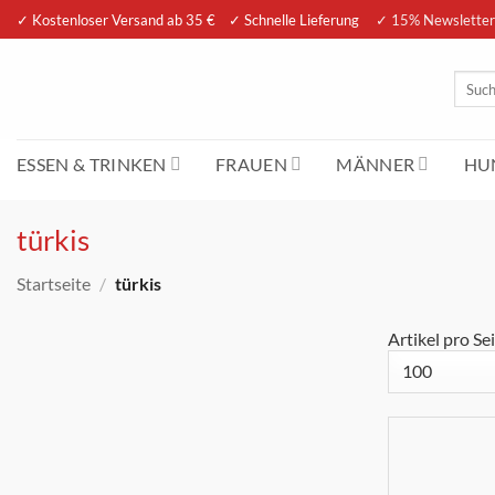
Zum
✓ Kostenloser Versand ab 35 € ✓ Schnelle Lieferung
✓ 15% Newsletter
Inhalt
springen
Suche
nach:
ESSEN & TRINKEN
FRAUEN
MÄNNER
HUN
türkis
Startseite
/
türkis
Artikel pro Sei