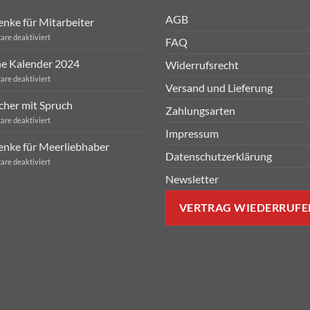
AGB
nke für Mitarbeiter
für
re deaktiviert
FAQ
Geschenke
für
e Kalender 2024
Widerrufsrecht
Mitarbeiter
für
re deaktiviert
Versand und Lieferung
Sprüche
Kalender
cher mit Spruch
2024
Zahlungsarten
für
re deaktiviert
Eierbecher
Impressum
mit
nke für Meerliebhaber
Spruch
Datenschutzerklärung
für
re deaktiviert
Geschenke
Newsletter
für
Meerliebhaber
VERTRAG WIEDERRUFE