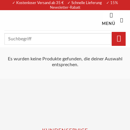
Zum
✓ Kostenloser Versand ab 35 € ✓ Schnelle Lieferung
✓ 15%
Newsletter-Rabatt
Inhalt
springen
MENÜ
Suchen
nach:
Es wurden keine Produkte gefunden, die deiner Auswahl
entsprechen.