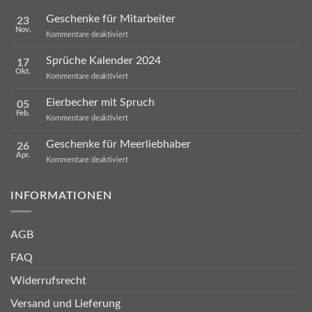
Geschenke für Mitarbeiter
23
Nov.
für
Kommentare deaktiviert
Geschenke
für
Sprüche Kalender 2024
17
Mitarbeiter
Okt.
für
Kommentare deaktiviert
Sprüche
Kalender
Eierbecher mit Spruch
05
2024
Feb.
für
Kommentare deaktiviert
Eierbecher
mit
Geschenke für Meerliebhaber
26
Spruch
Apr.
für
Kommentare deaktiviert
Geschenke
für
Meerliebhaber
INFORMATIONEN
AGB
FAQ
Widerrufsrecht
Versand und Lieferung