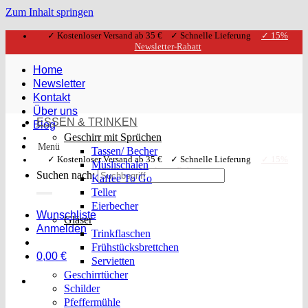
Zum Inhalt springen
✓ Kostenloser Versand ab 35 € ✓ Schnelle Lieferung
✓ 15%
Newsletter-Rabatt
Home
Newsletter
Kontakt
Über uns
ESSEN & TRINKEN
Blog
Geschirr mit Sprüchen
Menü
Tassen/ Becher
✓ Kostenloser Versand ab 35 € ✓ Schnelle Lieferung
✓ 15%
Müslischalen
Newsletter-Rabatt
Suchen nach:
Kaffee To Go
Teller
Eierbecher
Wunschliste
Gläser
Anmelden
Trinkflaschen
Frühstücksbrettchen
0,00
€
Servietten
Geschirrtücher
Schilder
Pfeffermühle