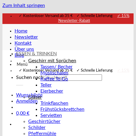
Zum Inhalt springen
✓ Kostenloser Versand ab 35 € ✓ Schnelle Lieferung
✓ 15%
Newsletter-Rabatt
Home
Newsletter
Kontakt
Über uns
ESSEN & TRINKEN
Blog
Geschirr mit Sprüchen
Menü
Tassen/ Becher
✓ Kostenloser Versand ab 35 € ✓ Schnelle Lieferung
✓ 15%
Müslischalen
Newsletter-Rabatt
Suchen nach:
Kaffee To Go
Teller
Eierbecher
Wunschliste
Gläser
Anmelden
Trinkflaschen
Frühstücksbrettchen
0,00
€
Servietten
Geschirrtücher
Schilder
Pfeffermühle