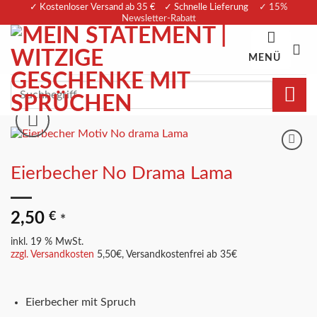
Zum
✓ Kostenloser Versand ab 35 € ✓ Schnelle Lieferung
✓ 15%
Newsletter-Rabatt
Inhalt
springen
MENÜ
Suchen
nach:
Merkliste
Eierbecher No Drama Lama
2,50
€
*
inkl. 19 % MwSt.
zzgl. Versandkosten
5,50€, Versandkostenfrei ab 35€
Eierbecher mit Spruch