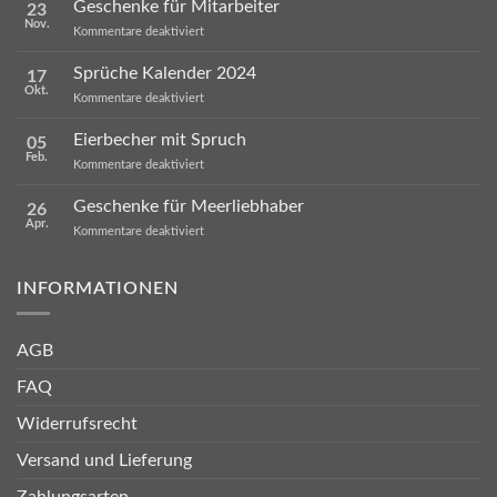
Geschenke für Mitarbeiter
23
Nov.
für
Kommentare deaktiviert
Geschenke
für
Sprüche Kalender 2024
17
Mitarbeiter
Okt.
für
Kommentare deaktiviert
Sprüche
Kalender
Eierbecher mit Spruch
05
2024
Feb.
für
Kommentare deaktiviert
Eierbecher
mit
Geschenke für Meerliebhaber
26
Spruch
Apr.
für
Kommentare deaktiviert
Geschenke
für
Meerliebhaber
INFORMATIONEN
AGB
FAQ
Widerrufsrecht
Versand und Lieferung