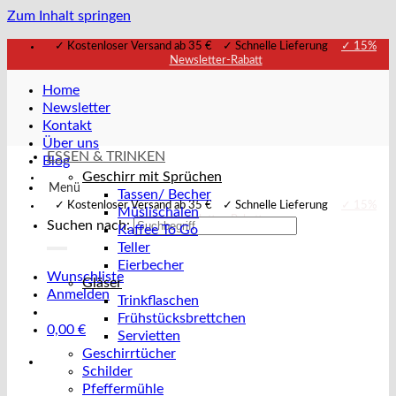
Zum Inhalt springen
✓ Kostenloser Versand ab 35 € ✓ Schnelle Lieferung
✓ 15%
Newsletter-Rabatt
Home
Newsletter
Kontakt
Über uns
ESSEN & TRINKEN
Blog
Geschirr mit Sprüchen
Menü
Tassen/ Becher
✓ Kostenloser Versand ab 35 € ✓ Schnelle Lieferung
✓ 15%
Müslischalen
Newsletter-Rabatt
Suchen nach:
Kaffee To Go
Teller
Eierbecher
Wunschliste
Gläser
Anmelden
Trinkflaschen
Frühstücksbrettchen
0,00
€
Servietten
Geschirrtücher
Schilder
Pfeffermühle