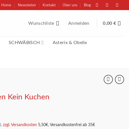
Home
Newsletter
Kontakt
Über uns
Blog
Wunschliste
Anmelden
0,00
€
SCHWÄBISCH
Asterix & Obelix
ten Kein Kuchen
.
zzgl. Versandkosten
5,50€, Versandkostenfrei ab 35€