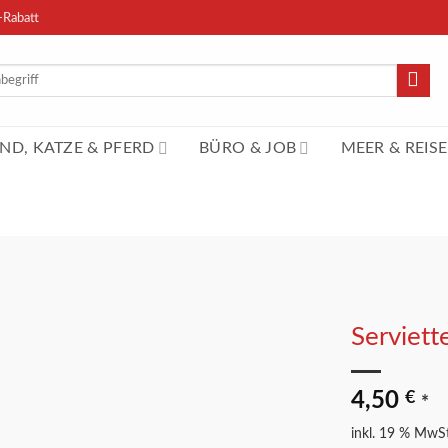
-Rabatt
n
ND, KATZE & PFERD
BÜRO & JOB
MEER & REISE
Serviet
Merkliste
4,50
€
*
inkl. 19 % MwSt