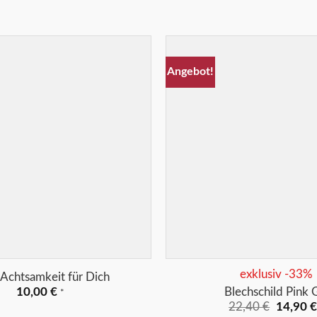
Angebot!
Merkliste
+
exklusiv -33%
Achtsamkeit für Dich
Blechschild Pink 
10,00
€
*
Ursprün
22,40
€
14,90