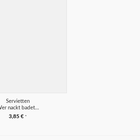
Merkliste
Servietten
er nackt badet…
3,85
€
*