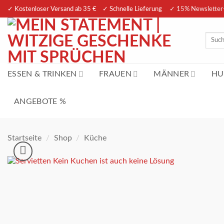
Zum
✓ Kostenloser Versand ab 35 € ✓ Schnelle Lieferung
✓ 15% Newsletter
Inhalt
springen
Suche
nach:
ESSEN & TRINKEN
FRAUEN
MÄNNER
HU
ANGEBOTE %
Startseite
/
Shop
/
Küche