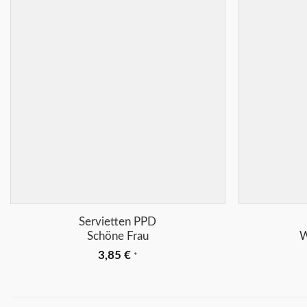
Merkliste
+
+
Servietten PPD
Schöne Frau
W
3,85
€
*