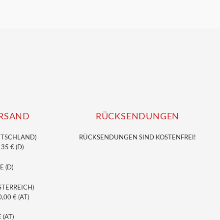
Preis
ist:
14,90 €.
RSAND
RÜCKSENDUNGEN
UTSCHLAND)
RÜCKSENDUNGEN SIND KOSTENFREI!
5 € (D)
E (D)
STERREICH)
00 € (AT)
 (AT)