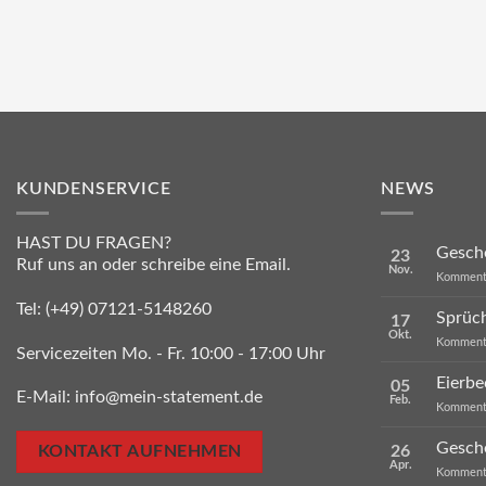
KUNDENSERVICE
NEWS
HAST DU FRAGEN?
Gesche
23
Ruf uns an oder schreibe eine Email.
Nov.
Kommenta
Tel:
(+49) 07121-5148260
Sprüc
17
Okt.
Kommenta
Servicezeiten Mo. - Fr. 10:00 - 17:00 Uhr
Eierbe
05
E-Mail:
info@mein-statement.de
Feb.
Kommenta
Gesch
26
KONTAKT AUFNEHMEN
Apr.
Kommenta