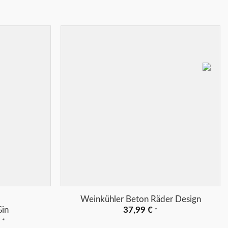
Merkliste
Merkliste
+
Weinkühler Beton Räder Design
Gin
37,99
€
*
glicher
Aktueller
€
*