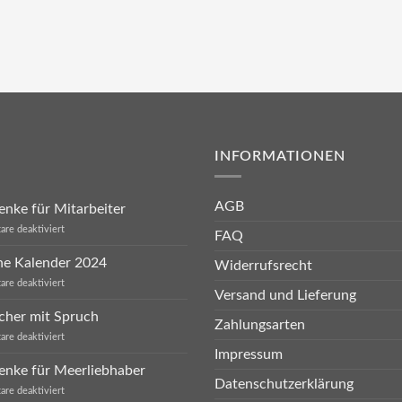
INFORMATIONEN
AGB
nke für Mitarbeiter
für
re deaktiviert
FAQ
Geschenke
für
he Kalender 2024
Widerrufsrecht
Mitarbeiter
für
re deaktiviert
Versand und Lieferung
Sprüche
Kalender
cher mit Spruch
2024
Zahlungsarten
für
re deaktiviert
Eierbecher
Impressum
mit
enke für Meerliebhaber
Spruch
Datenschutzerklärung
für
re deaktiviert