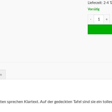
Lieferzeit:
2-4 T
Vorrätig
Servietten Kei
en
ten sprechen Klartext. Auf der gedeckten Tafel sind sie ein tolle