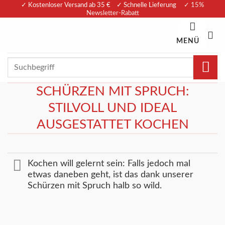
Zum
✓ Kostenloser Versand ab 35 € ✓ Schnelle Lieferung
✓ 15%
Newsletter-Rabatt
Inhalt
springen
MENÜ
Suchen
nach:
SCHÜRZEN MIT SPRUCH:
STILVOLL UND IDEAL
AUSGESTATTET KOCHEN
Kochen will gelernt sein: Falls jedoch mal
etwas daneben geht, ist das dank unserer
Schürzen mit Spruch halb so wild.