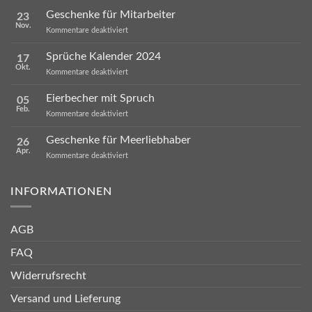
Geschenke für Mitarbeiter
23
Nov.
für
Kommentare deaktiviert
Geschenke
für
Sprüche Kalender 2024
17
Mitarbeiter
Okt.
für
Kommentare deaktiviert
Sprüche
Kalender
Eierbecher mit Spruch
05
2024
Feb.
für
Kommentare deaktiviert
Eierbecher
mit
Geschenke für Meerliebhaber
26
Spruch
Apr.
für
Kommentare deaktiviert
Geschenke
für
Meerliebhaber
INFORMATIONEN
AGB
FAQ
Widerrufsrecht
Versand und Lieferung