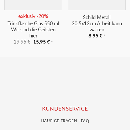
exklusiv -20%
Schild Metall
Trinkflasche Glas 550 ml
30,5x13cm Arbeit kann
Wir sind die Geilsten
warten
hier
8,95
€
*
Ursprünglicher
Aktueller
19,95
€
15,95
€
*
Preis
Preis
war:
ist:
19,95 €
15,95 €.
KUNDENSERVICE
HÄUFIGE FRAGEN - FAQ