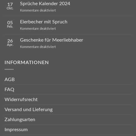
für
Sprüche Kalender 2024
17
Mitarbeiter
Okt.
für
Kommentare deaktiviert
Sprüche
Kalender
Eierbecher mit Spruch
05
2024
Feb.
für
Kommentare deaktiviert
Eierbecher
mit
Geschenke für Meerliebhaber
26
Spruch
Apr.
für
Kommentare deaktiviert
Geschenke
für
Meerliebhaber
INFORMATIONEN
AGB
FAQ
Widerrufsrecht
Versand und Lieferung
Zahlungsarten
Impressum