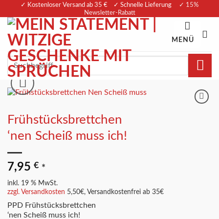
Zum
✓ Kostenloser Versand ab 35 € ✓ Schnelle Lieferung
✓ 15%
Newsletter-Rabatt
Inhalt
springen
MENÜ
Suchen
nach:
Merkliste
Frühstücksbrettchen
‘nen Scheiß muss ich!
7,95
€
*
inkl. 19 % MwSt.
zzgl. Versandkosten
5,50€, Versandkostenfrei ab 35€
PPD Frühstücksbrettchen
‘nen Scheiß muss ich!