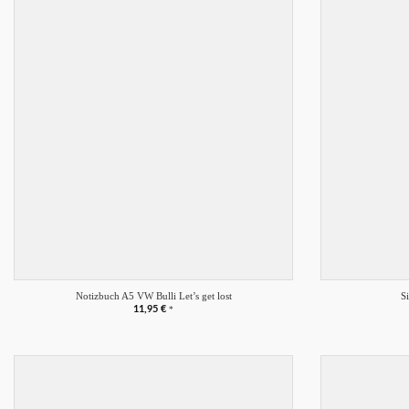
Merkliste
+
+
Notizbuch A5 VW Bulli Let’s get lost
S
11,95
€
*