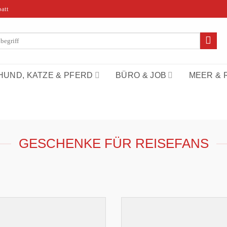
att
n
HUND, KATZE & PFERD
BÜRO & JOB
MEER & 
GESCHENKE FÜR REISEFANS