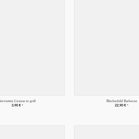
Merkliste
+
Servietten License to grill
Blechschild Barbecue
3,90
€
22,90
€
*
*