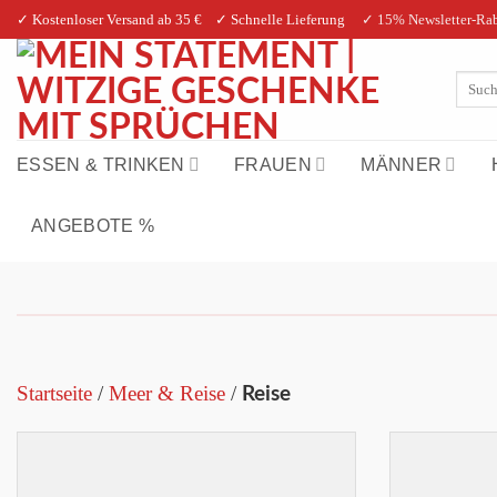
Zum
✓ Kostenloser Versand ab 35 € ✓ Schnelle Lieferung
✓ 15% Newsletter-Rab
Inhalt
springen
Suche
nach:
ESSEN & TRINKEN
FRAUEN
MÄNNER
ANGEBOTE %
Startseite
/
Meer & Reise
/
Reise