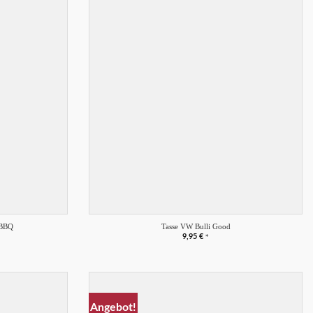
Merkliste
Merkliste
+
 BBQ
Tasse VW Bulli Good
9,95
€
*
Angebot!