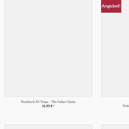
Angebot!
Merkliste
+
+
Notizbuch A5 Vespa – The Italian Classic
Noti
11,95
€
*