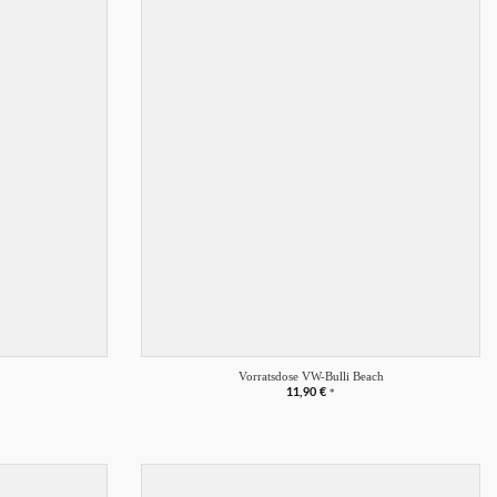
Merkliste
Merkliste
+
Vorratsdose VW-Bulli Beach
11,90
€
*