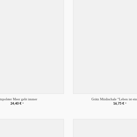
Merkliste
+
itzpolster Meer geht immer
Grätz Müslischale “Leben ist ein
24,40
€
16,75
€
*
*