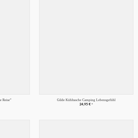
Merkliste
Merkliste
+
e Reise”
Gilde Kühltasche Camping Lebensgefühl
24,95
€
*