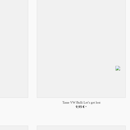
Merkliste
Merkliste
+
Tasse VW Bulli Let’s get lost
9,95
€
*