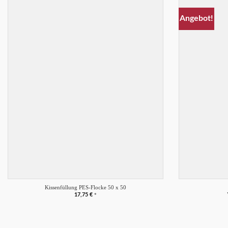
Angebot!
Merkliste
+
+
Kissenfüllung PES-Flocke 50 x 50
17,75
€
*