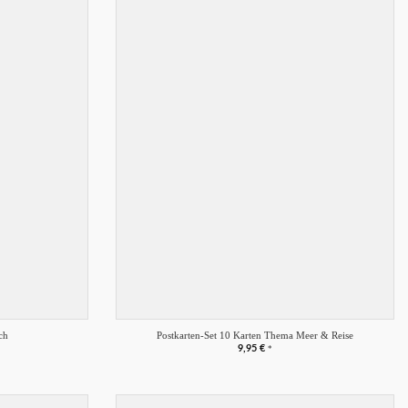
Merkliste
Merkliste
+
ch
Postkarten-Set 10 Karten Thema Meer & Reise
9,95
€
*