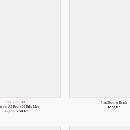
Merkliste
+
exklusiv -31%
Metallbecher Beach
zbuch A5 Route 66 Bike Map
12,85
€
*
Ursprünglicher
Aktueller
11,45
€
7,95
€
*
Preis
Preis
war:
ist:
11,45 €
7,95 €.