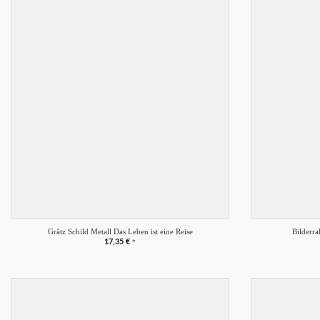
Merkliste
+
+
Grätz Schild Metall Das Leben ist eine Reise
Bilderr
17,35
€
*