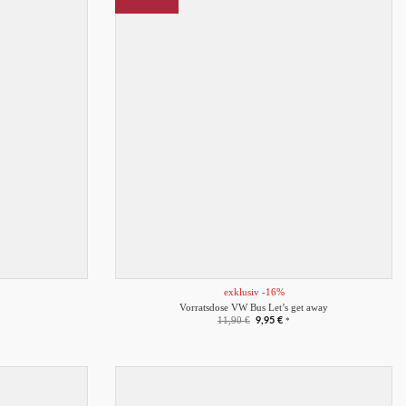
Merkliste
Merkliste
+
exklusiv -16%
Vorratsdose VW Bus Let’s get away
Ursprünglicher
Aktueller
11,90
€
9,95
€
*
Preis
Preis
war:
ist:
11,90 €
9,95 €.