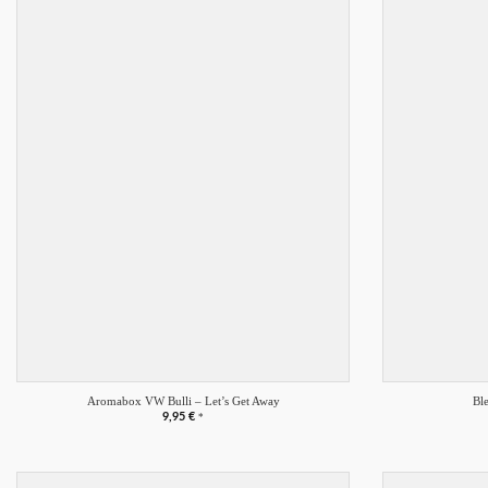
Merkliste
+
+
Aromabox VW Bulli – Let’s Get Away
Bl
9,95
€
*