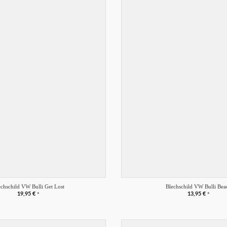
Merkliste
+
echschild VW Bulli Get Lost
Blechschild VW Bulli Bea
19,95
€
13,95
€
*
*