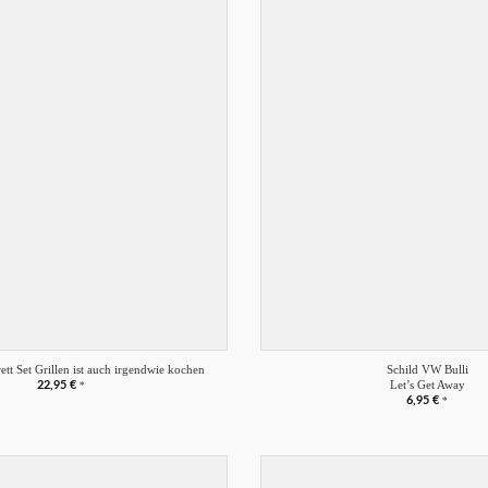
Merkliste
+
tt Set Grillen ist auch irgendwie kochen
Schild VW Bulli
Let’s Get Away
22,95
€
*
6,95
€
*