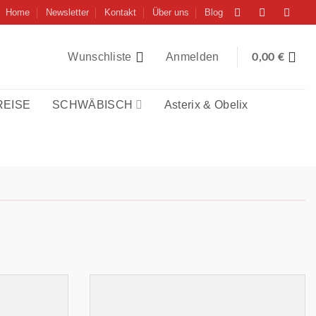
Home
Newsletter
Kontakt
Über uns
Blog
Wunschliste
Anmelden
0,00
€
REISE
SCHWÄBISCH
Asterix & Obelix