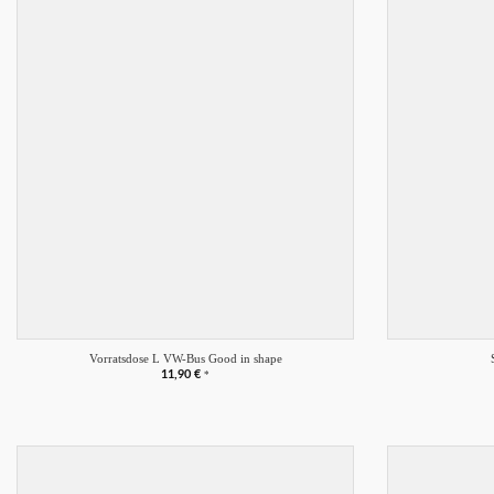
Merkliste
+
+
Vorratsdose L VW-Bus Good in shape
11,90
€
*