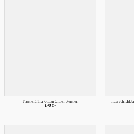
Merkliste
+
+
Flaschenöffner Grillen Chillen Bierchen
Holz Schneidebre
6,95
€
*