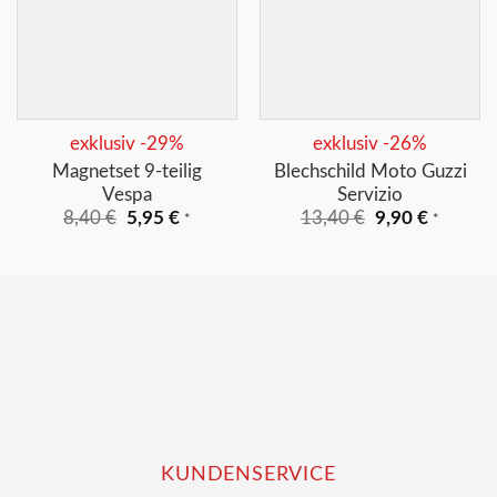
+
+
exklusiv -29%
exklusiv -26%
Magnetset 9-teilig
Blechschild Moto Guzzi
Vespa
Servizio
Ursprünglicher
Aktueller
Ursprünglicher
Aktuelle
8,40
€
5,95
€
13,40
€
9,90
€
*
*
Preis
Preis
Preis
Preis
war:
ist:
war:
ist:
8,40 €
5,95 €.
13,40 €
9,90 €.
KUNDENSERVICE