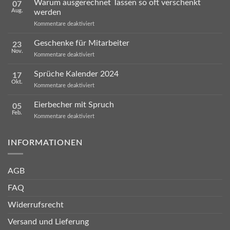
Warum ausgerechnet Tassen so oft verschenkt
07
Aug.
werden
für
Kommentare deaktiviert
Warum
ausgerechnet
Geschenke für Mitarbeiter
23
Tassen
Nov.
so
für
Kommentare deaktiviert
oft
Geschenke
verschenkt
für
Sprüche Kalender 2024
werden
17
Mitarbeiter
Okt.
für
Kommentare deaktiviert
Sprüche
Kalender
Eierbecher mit Spruch
05
2024
Feb.
für
Kommentare deaktiviert
Eierbecher
mit
Spruch
INFORMATIONEN
AGB
FAQ
Widerrufsrecht
Versand und Lieferung