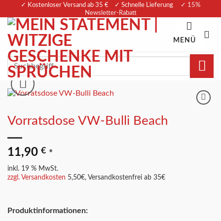
Zum
✓ Kostenloser Versand ab 35 € ✓ Schnelle Lieferung
✓ 15%
Newsletter-Rabatt
Inhalt
springen
MENÜ
Suchen
nach:
Merkliste
Vorratsdose VW-Bulli Beach
11,90
€
*
inkl. 19 % MwSt.
zzgl. Versandkosten
5,50€, Versandkostenfrei ab 35€
Produktinformationen: