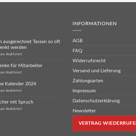
INFORMATIONEN
AGB
ausgerechnet Tassen so oft
henkt werden
FAQ
für
re deaktiviert
Warum
Widerrufsrecht
ausgerechnet
nke für Mitarbeiter
Tassen
Versand und Lieferung
so
für
re deaktiviert
oft
Geschenke
verschenkt
Zahlungsarten
für
he Kalender 2024
werden
Mitarbeiter
Impressum
für
re deaktiviert
Sprüche
Kalender
Datenschutzerklärung
cher mit Spruch
2024
für
re deaktiviert
Newsletter
Eierbecher
mit
Spruch
VERTRAG WIEDERRUFE