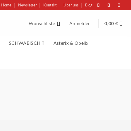
Home
Newsletter
Kontakt
Über uns
Blog
Wunschliste
Anmelden
0,00
€
SCHWÄBISCH
Asterix & Obelix