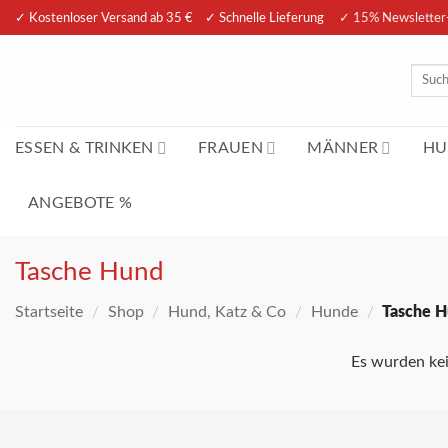
Zum
✓ Kostenloser Versand ab 35 € ✓ Schnelle Lieferung
✓ 15% Newsletter
Inhalt
springen
Suche
nach:
ESSEN & TRINKEN
FRAUEN
MÄNNER
HU
ANGEBOTE %
Tasche Hund
Startseite
/
Shop
/
Hund, Katz & Co
/
Hunde
/
Tasche 
Es wurden kei