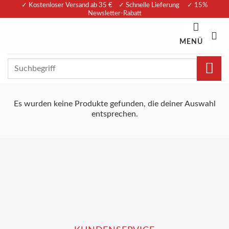
Zum
✓ Kostenloser Versand ab 35 € ✓ Schnelle Lieferung
✓ 15%
Newsletter-Rabatt
Inhalt
springen
MENÜ
Suchen
nach:
Es wurden keine Produkte gefunden, die deiner Auswahl
entsprechen.