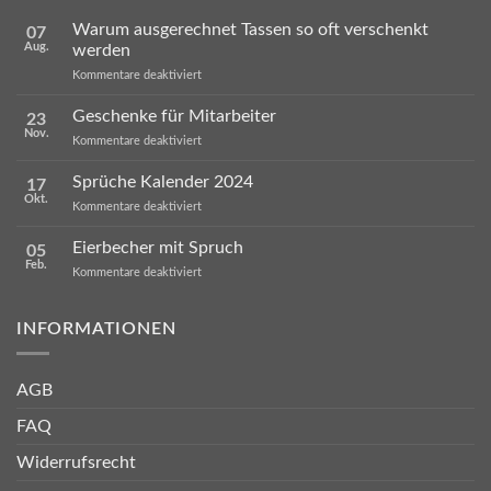
Warum ausgerechnet Tassen so oft verschenkt
07
Aug.
werden
für
Kommentare deaktiviert
Warum
ausgerechnet
Geschenke für Mitarbeiter
23
Tassen
Nov.
so
für
Kommentare deaktiviert
oft
Geschenke
verschenkt
für
Sprüche Kalender 2024
werden
17
Mitarbeiter
Okt.
für
Kommentare deaktiviert
Sprüche
Kalender
Eierbecher mit Spruch
05
2024
Feb.
für
Kommentare deaktiviert
Eierbecher
mit
Spruch
INFORMATIONEN
AGB
FAQ
Widerrufsrecht