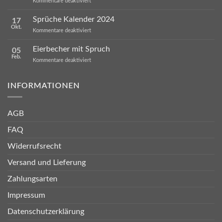
für
Kommentare deaktiviert
oft
Geschenke
verschenkt
für
Sprüche Kalender 2024
werden
17
Mitarbeiter
Okt.
für
Kommentare deaktiviert
Sprüche
Kalender
Eierbecher mit Spruch
05
2024
Feb.
für
Kommentare deaktiviert
Eierbecher
mit
Spruch
INFORMATIONEN
AGB
FAQ
Widerrufsrecht
Versand und Lieferung
Zahlungsarten
Impressum
Datenschutzerklärung