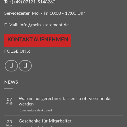
Tel:
(+49) 07121-5148260
Servicezeiten Mo. - Fr. 10:00 - 17:00 Uhr
E-Mail:
info@mein-statement.de
KONTAKT AUFNEHMEN
FOLGE UNS:
NEWS
Warum ausgerechnet Tassen so oft verschenkt
07
Aug.
werden
für
Kommentare deaktiviert
Warum
ausgerechnet
Geschenke für Mitarbeiter
23
Tassen
Nov.
so