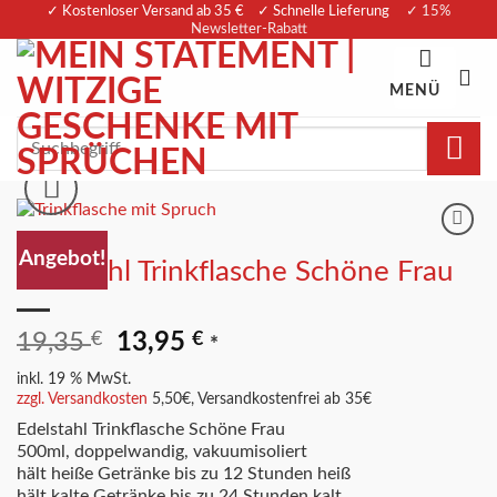
Zum
✓ Kostenloser Versand ab 35 € ✓ Schnelle Lieferung
✓ 15%
Newsletter-Rabatt
Inhalt
springen
MENÜ
Suchen
nach:
Merkliste
Angebot!
Edelstahl Trinkflasche Schöne Frau
Ursprünglicher
Aktueller
19,35
€
13,95
€
*
Preis
Preis
inkl. 19 % MwSt.
war:
ist:
zzgl. Versandkosten
5,50€, Versandkostenfrei ab 35€
19,35 €
13,95 €.
Edelstahl Trinkflasche Schöne Frau
500ml, doppelwandig, vakuumisoliert
hält heiße Getränke bis zu 12 Stunden heiß
hält kalte Getränke bis zu 24 Stunden kalt