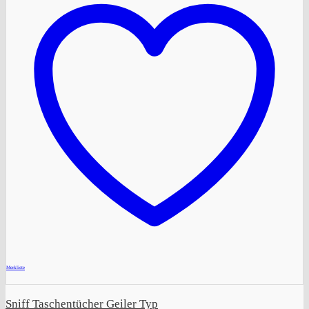
+
Merkliste
Sniff Taschentücher Geiler Typ