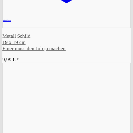
+
Merkliste
Metall Schild
19 x 19 cm
Einer muss den Job ja machen
9,99
€
*