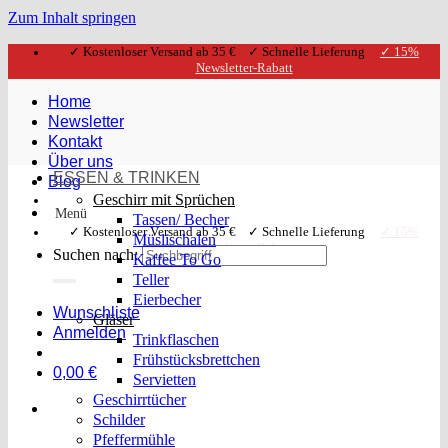
Zum Inhalt springen
✓ Kostenloser Versand ab 35 € ✓ Schnelle Lieferung
✓ 15%
Newsletter-Rabatt
Home
Newsletter
Kontakt
Über uns
ESSEN & TRINKEN
Blog
Geschirr mit Sprüchen
Menü
Tassen/ Becher
✓ Kostenloser Versand ab 35 € ✓ Schnelle Lieferung
✓ 15%
Müslischalen
Newsletter-Rabatt
Suchen nach:
Kaffee To Go
Teller
Eierbecher
Wunschliste
Gläser
Anmelden
Trinkflaschen
Frühstücksbrettchen
0,00
€
Servietten
Geschirrtücher
Schilder
Pfeffermühle