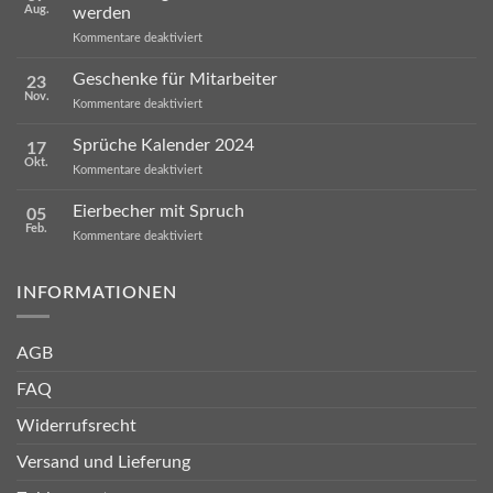
Aug.
werden
für
Kommentare deaktiviert
Warum
ausgerechnet
Geschenke für Mitarbeiter
23
Tassen
Nov.
so
für
Kommentare deaktiviert
oft
Geschenke
verschenkt
für
Sprüche Kalender 2024
werden
17
Mitarbeiter
Okt.
für
Kommentare deaktiviert
Sprüche
Kalender
Eierbecher mit Spruch
05
2024
Feb.
für
Kommentare deaktiviert
Eierbecher
mit
Spruch
INFORMATIONEN
AGB
FAQ
Widerrufsrecht
Versand und Lieferung