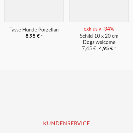
+
+
exklusiv -34%
Tasse Hunde Porzellan
Schild 10 x 20 cm
8,95
€
*
Dogs welcome
Ursprünglicher
Aktuelle
7,45
€
4,95
€
*
Preis
Preis
war:
ist:
7,45 €
4,95 €.
KUNDENSERVICE