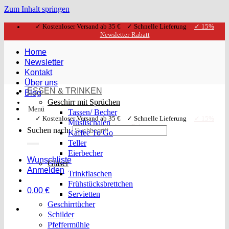
Zum Inhalt springen
✓ Kostenloser Versand ab 35 € ✓ Schnelle Lieferung
✓ 15%
Newsletter-Rabatt
Home
Newsletter
Kontakt
Über uns
ESSEN & TRINKEN
Blog
Geschirr mit Sprüchen
Menü
Tassen/ Becher
✓ Kostenloser Versand ab 35 € ✓ Schnelle Lieferung
✓ 15%
Müslischalen
Newsletter-Rabatt
Suchen nach:
Kaffee To Go
Teller
Eierbecher
Wunschliste
Gläser
Anmelden
Trinkflaschen
Frühstücksbrettchen
0,00
€
Servietten
Geschirrtücher
Schilder
Pfeffermühle