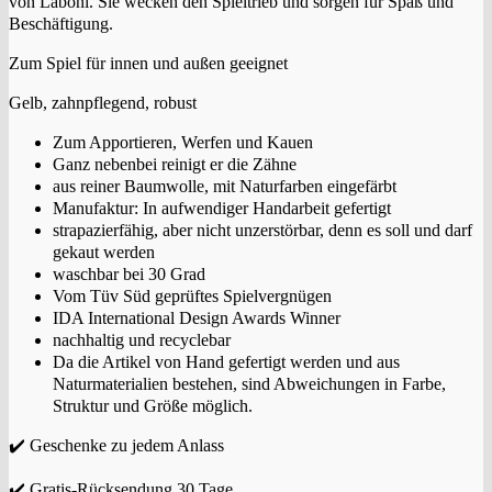
von Laboni. Sie wecken den Spieltrieb und sorgen für Spaß und
Beschäftigung.
Zum Spiel für innen und außen geeignet
Gelb, zahnpflegend, robust
Zum Apportieren, Werfen und Kauen
Ganz nebenbei reinigt er die Zähne
aus reiner Baumwolle, mit Naturfarben eingefärbt
Manufaktur: In aufwendiger Handarbeit gefertigt
strapazierfähig, aber nicht unzerstörbar, denn es soll und darf
gekaut werden
waschbar bei 30 Grad
Vom Tüv Süd geprüftes Spielvergnügen
IDA International Design Awards Winner
nachhaltig und recyclebar
Da die Artikel von Hand gefertigt werden und aus
Naturmaterialien bestehen, sind Abweichungen in Farbe,
Struktur und Größe möglich.
✔️ Geschenke zu jedem Anlass
✔️ Gratis-Rücksendung 30 Tage