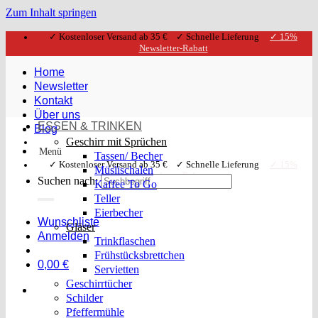
Zum Inhalt springen
✓ Kostenloser Versand ab 35 € ✓ Schnelle Lieferung
✓ 15%
Newsletter-Rabatt
Home
Newsletter
Kontakt
Über uns
ESSEN & TRINKEN
Blog
Geschirr mit Sprüchen
Menü
Tassen/ Becher
✓ Kostenloser Versand ab 35 € ✓ Schnelle Lieferung
✓ 15%
Müslischalen
Newsletter-Rabatt
Suchen nach:
Kaffee To Go
Teller
Eierbecher
Wunschliste
Gläser
Anmelden
Trinkflaschen
Frühstücksbrettchen
0,00
€
Servietten
Geschirrtücher
Schilder
Pfeffermühle