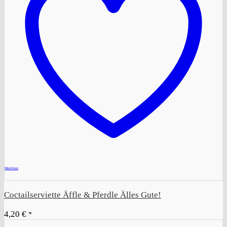
+
Merkliste
Coctailserviette Äffle & Pferdle Älles Gute!
4,20
€
*