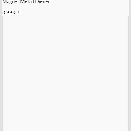
Magnet Metall Diener
3,99
€
*