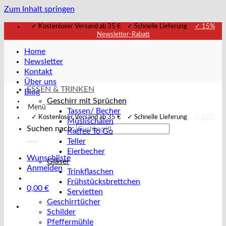
Zum Inhalt springen
✓ Kostenloser Versand ab 35 € ✓ Schnelle Lieferung
✓ 15%
Newsletter-Rabatt
Home
Newsletter
Kontakt
Über uns
ESSEN & TRINKEN
Blog
Geschirr mit Sprüchen
Menü
Tassen/ Becher
✓ Kostenloser Versand ab 35 € ✓ Schnelle Lieferung
✓ 15%
Müslischalen
Newsletter-Rabatt
Suchen nach:
Kaffee To Go
Teller
Eierbecher
Wunschliste
Gläser
Anmelden
Trinkflaschen
Frühstücksbrettchen
0,00
€
Servietten
Geschirrtücher
Schilder
Pfeffermühle