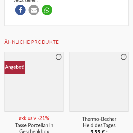
Jetzt teilen:
ÄHNLICHE PRODUKTE
Merkliste
Merkliste
Angebot!
+
+
exklusiv -21%
Thermo-Becher
Tasse Porzellan in
Held des Tages
Geschenkbox
9,99
€
*