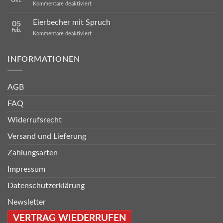
Okt.
für
Kommentare deaktiviert
Sprüche
Kalender
Eierbecher mit Spruch
05
2024
Feb.
für
Kommentare deaktiviert
Eierbecher
mit
Spruch
INFORMATIONEN
AGB
FAQ
Widerrufsrecht
Versand und Lieferung
Zahlungsarten
Impressum
Datenschutzerklärung
Newsletter
VERTRAG WIEDERRUFEN