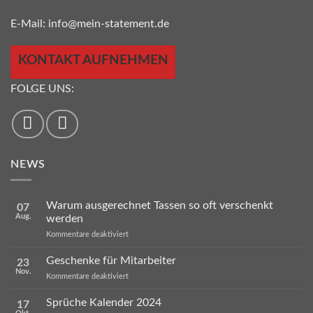
E-Mail:
info@mein-statement.de
KONTAKT AUFNEHMEN
FOLGE UNS:
NEWS
Warum ausgerechnet Tassen so oft verschenkt
07
Aug.
werden
für
Kommentare deaktiviert
Warum
ausgerechnet
Geschenke für Mitarbeiter
23
Tassen
Nov.
so
für
Kommentare deaktiviert
oft
Geschenke
verschenkt
für
Sprüche Kalender 2024
werden
17
Mitarbeiter