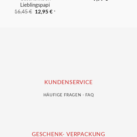
Lieblingspapi
Ursprünglicher
Aktueller
16,45
€
12,95
€
*
Preis
Preis
war:
ist:
16,45 €
12,95 €.
KUNDENSERVICE
HÄUFIGE FRAGEN - FAQ
GESCHENK- VERPACKUNG