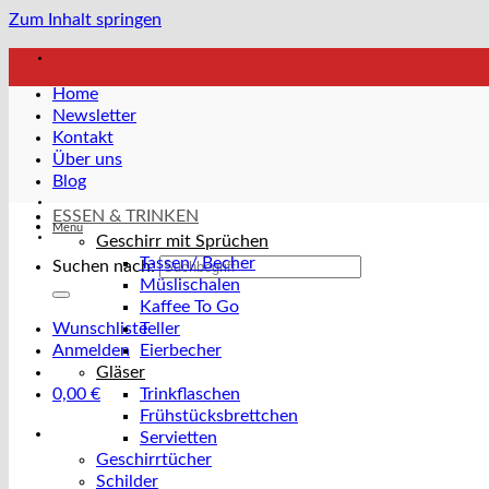
Zum Inhalt springen
Home
Newsletter
Kontakt
Über uns
Blog
ESSEN & TRINKEN
Menü
Geschirr mit Sprüchen
Tassen/ Becher
Suchen nach:
Müslischalen
Kaffee To Go
Wunschliste
Teller
Anmelden
Eierbecher
Gläser
0,00
€
Trinkflaschen
Frühstücksbrettchen
Servietten
Geschirrtücher
Schilder