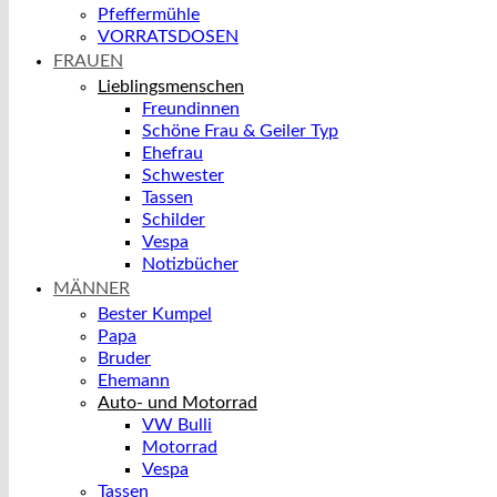
Pfeffermühle
VORRATSDOSEN
FRAUEN
Lieblingsmenschen
Freundinnen
Schöne Frau & Geiler Typ
Ehefrau
Schwester
Tassen
Schilder
Vespa
Notizbücher
MÄNNER
Bester Kumpel
Papa
Bruder
Ehemann
Auto- und Motorrad
VW Bulli
Motorrad
Vespa
Tassen