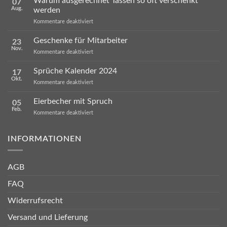
Warum ausgerechnet Tassen so oft verschenkt
07
Aug.
werden
für
Kommentare deaktiviert
Warum
ausgerechnet
Geschenke für Mitarbeiter
23
Tassen
Nov.
so
für
Kommentare deaktiviert
oft
Geschenke
verschenkt
für
Sprüche Kalender 2024
werden
17
Mitarbeiter
Okt.
für
Kommentare deaktiviert
Sprüche
Kalender
Eierbecher mit Spruch
05
2024
Feb.
für
Kommentare deaktiviert
Eierbecher
mit
Spruch
INFORMATIONEN
AGB
FAQ
Widerrufsrecht
Versand und Lieferung