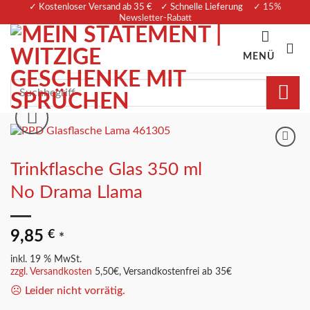
Zum
✓ Kostenloser Versand ab 35 € ✓ Schnelle Lieferung
✓ 15%
Newsletter-Rabatt
Inhalt
springen
MENÜ
Suchen
nach:
Merkliste
Trinkflasche Glas 350 ml
No Drama Llama
9,85
€
*
inkl. 19 % MwSt.
zzgl. Versandkosten
5,50€, Versandkostenfrei ab 35€
☹️ Leider nicht vorrätig.