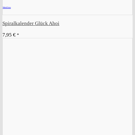
Merkliste
Spiralkalender Glück Ahoi
7,95
€
*