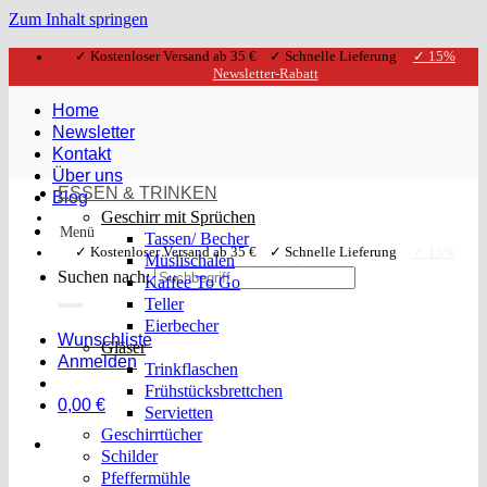
Zum Inhalt springen
✓ Kostenloser Versand ab 35 € ✓ Schnelle Lieferung
✓ 15%
Newsletter-Rabatt
Home
Newsletter
Kontakt
Über uns
ESSEN & TRINKEN
Blog
Geschirr mit Sprüchen
Menü
Tassen/ Becher
✓ Kostenloser Versand ab 35 € ✓ Schnelle Lieferung
✓ 15%
Müslischalen
Newsletter-Rabatt
Suchen nach:
Kaffee To Go
Teller
Eierbecher
Wunschliste
Gläser
Anmelden
Trinkflaschen
Frühstücksbrettchen
0,00
€
Servietten
Geschirrtücher
Schilder
Pfeffermühle