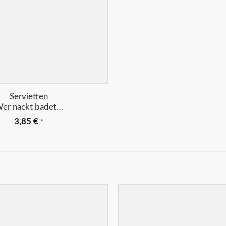
Servietten
er nackt badet…
3,85
€
*
Merkliste