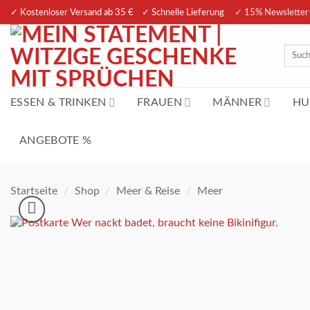
Zum
✓ Kostenloser Versand ab 35 € ✓ Schnelle Lieferung
✓ 15% Newsletter
Inhalt
springen
Suche
nach:
ESSEN & TRINKEN
FRAUEN
MÄNNER
HU
ANGEBOTE %
Startseite
/
Shop
/
Meer & Reise
/
Meer