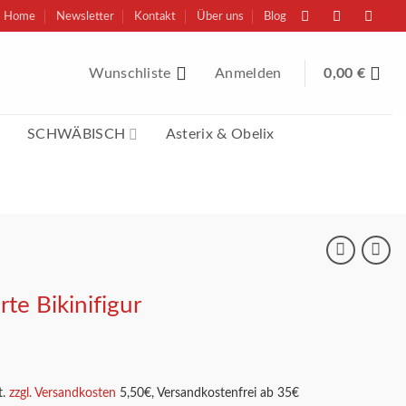
Home
Newsletter
Kontakt
Über uns
Blog
Wunschliste
Anmelden
0,00
€
SCHWÄBISCH
Asterix & Obelix
rte Bikinifigur
.
zzgl. Versandkosten
5,50€, Versandkostenfrei ab 35€