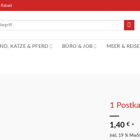
-Rabatt
n
ND, KATZE & PFERD
BÜRO & JOB
MEER & REISE
1 Postka
Merkliste
1,40
€
*
inkl. 19 % MwSt