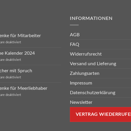
INFORMATIONEN
AGB
nke für Mitarbeiter
für
re deaktiviert
FAQ
Geschenke
für
he Kalender 2024
Widerrufsrecht
Mitarbeiter
für
re deaktiviert
Versand und Lieferung
Sprüche
Kalender
cher mit Spruch
2024
Zahlungsarten
für
re deaktiviert
Eierbecher
Impressum
mit
enke für Meerliebhaber
Spruch
Datenschutzerklärung
für
re deaktiviert
Geschenke
Newsletter
für
Meerliebhaber
VERTRAG WIEDERRUFE