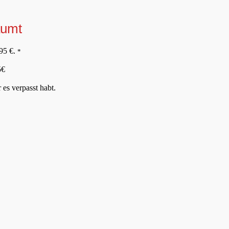
äumt
,95 €.
*
5€
 es verpasst habt.