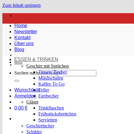
Zum Inhalt springen
Home
Newsletter
Kontakt
Über uns
Blog
ESSEN & TRINKEN
Menü
Geschirr mit Sprüchen
Tassen/ Becher
Suchen nach:
Müslischalen
Kaffee To Go
Wunschliste
Teller
Anmelden
Eierbecher
Gläser
0,00
€
Trinkflaschen
Frühstücksbrettchen
Servietten
Geschirrtücher
Schilder