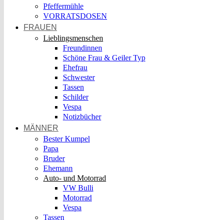
Pfeffermühle
VORRATSDOSEN
FRAUEN
Lieblingsmenschen
Freundinnen
Schöne Frau & Geiler Typ
Ehefrau
Schwester
Tassen
Schilder
Vespa
Notizbücher
MÄNNER
Bester Kumpel
Papa
Bruder
Ehemann
Auto- und Motorrad
VW Bulli
Motorrad
Vespa
Tassen