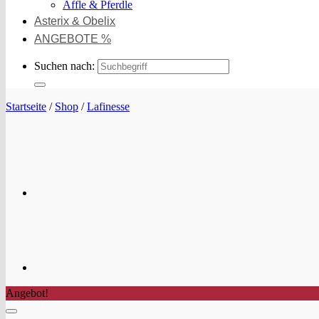
Äffle & Pferdle
Asterix & Obelix
ANGEBOTE %
Suchen nach:
Startseite
/
Shop
/
Lafinesse
Angebot!