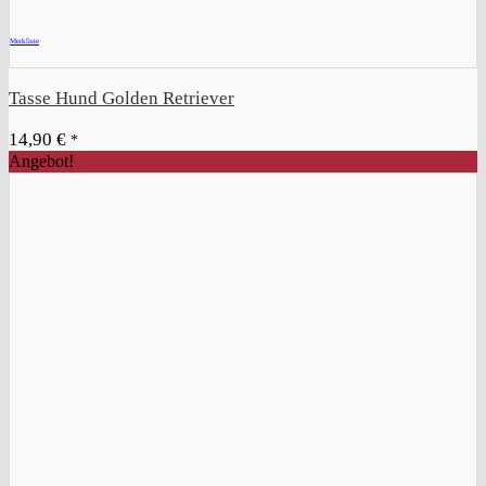
+
Merkliste
Tasse Hund Golden Retriever
14,90
€
*
Angebot!