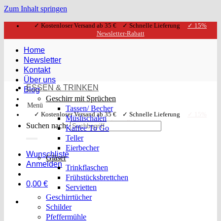
Zum Inhalt springen
✓ Kostenloser Versand ab 35 € ✓ Schnelle Lieferung
✓ 15%
Newsletter-Rabatt
Home
Newsletter
Kontakt
Über uns
ESSEN & TRINKEN
Blog
Geschirr mit Sprüchen
Menü
Tassen/ Becher
✓ Kostenloser Versand ab 35 € ✓ Schnelle Lieferung
✓ 15%
Müslischalen
Newsletter-Rabatt
Suchen nach:
Kaffee To Go
Teller
Eierbecher
Wunschliste
Gläser
Anmelden
Trinkflaschen
Frühstücksbrettchen
0,00
€
Servietten
Geschirrtücher
Schilder
Pfeffermühle