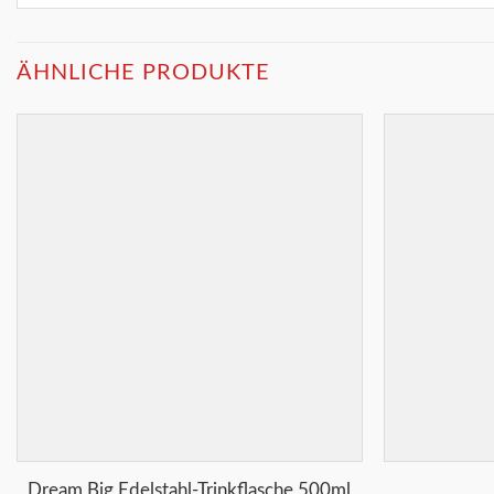
ÄHNLICHE PRODUKTE
Merkliste
+
+
Dream Big Edelstahl-Trinkflasche 500ml