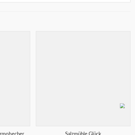
Merkliste
Merkliste
+
ermobecher
Salzmühle Glück