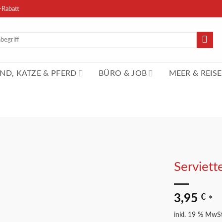
-Rabatt
n
ND, KATZE & PFERD
BÜRO & JOB
MEER & REISE
Serviett
Merkliste
3,95
€
*
inkl. 19 % MwSt