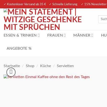
Zum
✓ Kostenloser Versand ab 35 € ✓ Schnelle Lieferung
✓ 15% Newsletter
Inhalt
springen
Suche
nach:
ESSEN & TRINKEN
FRAUEN
MÄNNER
HU
ANGEBOTE %
Startseite
/
Shop
/
Küche
/
Servietten