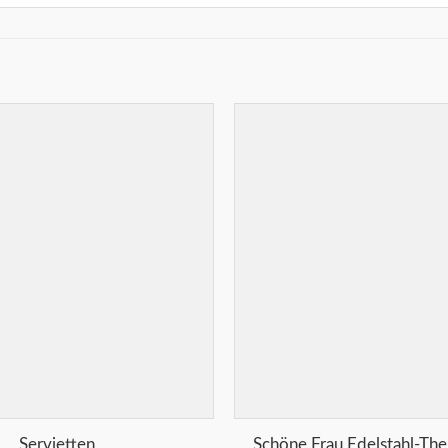
Merkliste
+
Servietten
Schöne Frau Edelstahl-Th