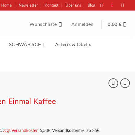
Home
Newsletter
Kontakt
Über uns
Blog
Wunschliste
Anmelden
0,00
€
SCHWÄBISCH
Asterix & Obelix
en Einmal Kaffee
.
zzgl. Versandkosten
5,50€, Versandkostenfrei ab 35€