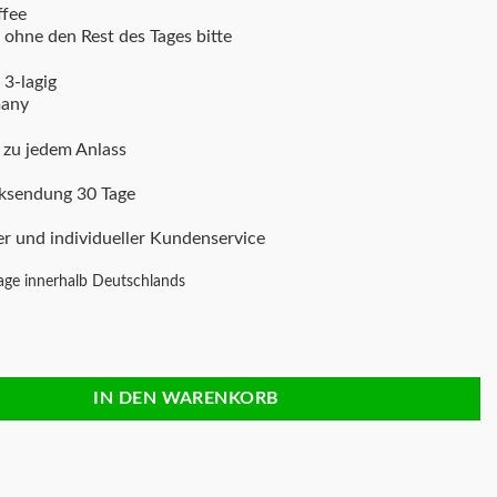
ffee
 ohne den Rest des Tages bitte
 3-lagig
many
 zu jedem Anlass
cksendung 30 Tage
er und individueller Kundenservice
age innerhalb Deutschlands
mal Kaffee Menge
IN DEN WARENKORB