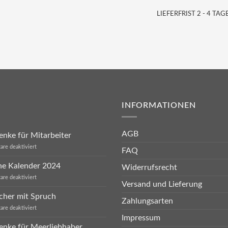
LIEFERFRIST 2 - 4 TAGE
INFORMATIONEN
AGB
nke für Mitarbeiter
für
re deaktiviert
FAQ
Geschenke
für
he Kalender 2024
Widerrufsrecht
Mitarbeiter
für
re deaktiviert
Versand und Lieferung
Sprüche
Kalender
cher mit Spruch
2024
Zahlungsarten
für
re deaktiviert
Eierbecher
Impressum
mit
enke für Meerliebhaber