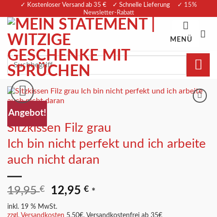
Zum
✓ Kostenloser Versand ab 35 € ✓ Schnelle Lieferung
✓ 15%
Newsletter-Rabatt
Inhalt
springen
MENÜ
Suchen
nach:
Merkliste
Angebot!
Sitzkissen Filz grau
Ich bin nicht perfekt und ich arbeite
auch nicht daran
Ursprünglicher
Aktueller
19,95
€
12,95
€
*
Preis
Preis
inkl. 19 % MwSt.
war:
ist:
zzgl. Versandkosten
5,50€, Versandkostenfrei ab 35€