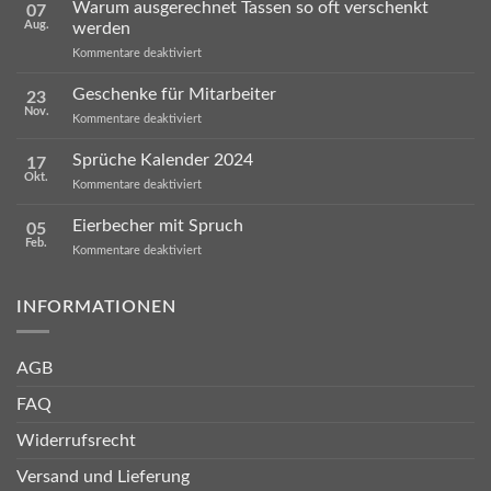
Warum ausgerechnet Tassen so oft verschenkt
07
Aug.
werden
für
Kommentare deaktiviert
Warum
ausgerechnet
Geschenke für Mitarbeiter
23
Tassen
Nov.
so
für
Kommentare deaktiviert
oft
Geschenke
verschenkt
für
Sprüche Kalender 2024
werden
17
Mitarbeiter
Okt.
für
Kommentare deaktiviert
Sprüche
Kalender
Eierbecher mit Spruch
05
2024
Feb.
für
Kommentare deaktiviert
Eierbecher
mit
Spruch
INFORMATIONEN
AGB
FAQ
Widerrufsrecht
Versand und Lieferung