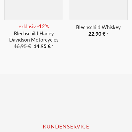
+
+
exklusiv -12%
Blechschild Whiskey
Blechschild Harley
22,90
€
*
Davidson Motorcycles
Ursprünglicher
Aktueller
16,95
€
14,95
€
*
Preis
Preis
war:
ist:
16,95 €
14,95 €.
KUNDENSERVICE