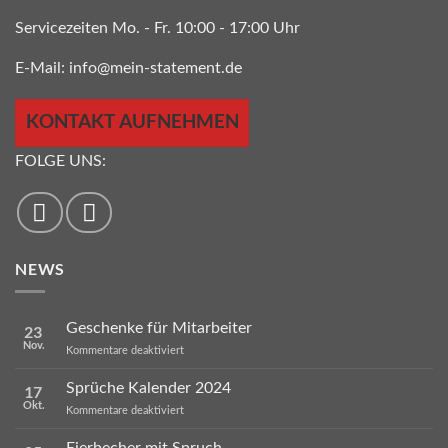
Servicezeiten Mo. - Fr. 10:00 - 17:00 Uhr
E-Mail:
info@mein-statement.de
KONTAKT AUFNEHMEN
FOLGE UNS:
NEWS
Geschenke für Mitarbeiter
23
Nov.
für
Kommentare deaktiviert
Geschenke
für
Sprüche Kalender 2024
17
Mitarbeiter
Okt.
für
Kommentare deaktiviert
Sprüche
Kalender