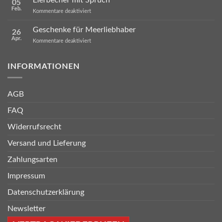
Eierbecher mit Spruch
05
2024
Feb.
für
Kommentare deaktiviert
Eierbecher
mit
Geschenke für Meerliebhaber
26
Spruch
Apr.
für
Kommentare deaktiviert
Geschenke
für
Meerliebhaber
INFORMATIONEN
AGB
FAQ
Widerrufsrecht
Versand und Lieferung
Zahlungsarten
Impressum
Datenschutzerklärung
Newsletter