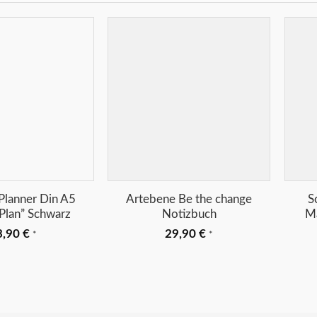
Merkliste
Merkliste
+
lanner Din A5
Artebene Be the change
S
Plan” Schwarz
Notizbuch
Ma
3,90
€
29,90
€
*
*