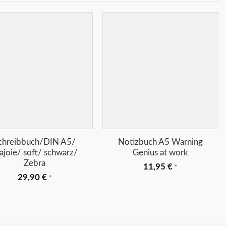
Merkliste
Merkliste
+
+
chreibbuch/DIN A5/
Notizbuch A5 Warning
joie/ soft/ schwarz/
Genius at work
Zebra
11,95
€
*
29,90
€
*