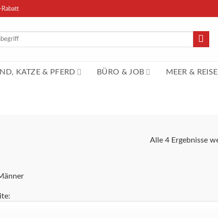
-Rabatt
n
ND, KATZE & PFERD
BÜRO & JOB
MEER & REISE
Alle 4 Ergebnisse w
 Männer
ite: