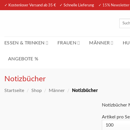
Zum
✓ Kostenloser Versand ab 35 € ✓ Schnelle Lieferung
✓ 15% Newsletter
Inhalt
springen
Suche
nach:
ESSEN & TRINKEN
FRAUEN
MÄNNER
HU
ANGEBOTE %
Notizbücher
Startseite
/
Shop
/
Männer
/
Notizbücher
Notizbücher
Artikel pro Se