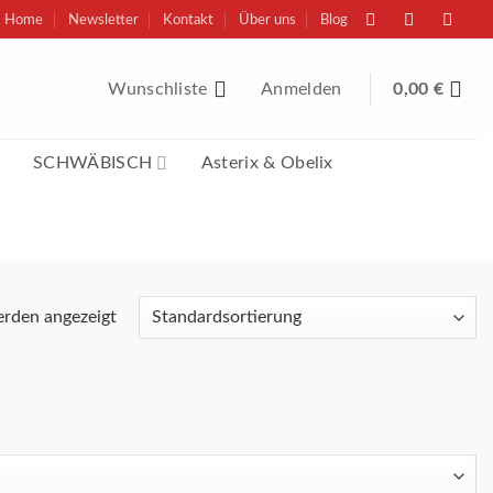
Home
Newsletter
Kontakt
Über uns
Blog
Wunschliste
Anmelden
0,00
€
SCHWÄBISCH
Asterix & Obelix
erden angezeigt