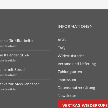
INFORMATIONEN
AGB
nke für Mitarbeiter
für
re deaktiviert
FAQ
Geschenke
für
he Kalender 2024
Widerrufsrecht
Mitarbeiter
für
re deaktiviert
Versand und Lieferung
Sprüche
Kalender
cher mit Spruch
2024
Zahlungsarten
für
re deaktiviert
Eierbecher
Impressum
mit
enke für Meerliebhaber
Spruch
Datenschutzerklärung
für
re deaktiviert
Geschenke
Newsletter
für
Meerliebhaber
VERTRAG WIEDERRUFE