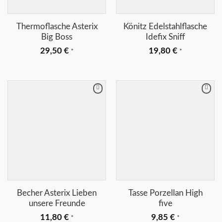
Thermoflasche Asterix
Könitz Edelstahlflasche
Big Boss
Idefix Sniff
29,50
€
19,80
€
*
*
Merkliste
Merkliste
+
+
Becher Asterix Lieben
Tasse Porzellan High
unsere Freunde
five
11,80
€
9,85
€
*
*