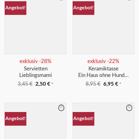
Merkliste
Merkliste
Angebot!
Angebot!
+
+
exklusiv -28%
exklusiv -22%
Servietten
Keramiktasse
Lieblingsmami
Ein Haus ohne Hund…
Ursprünglicher
Aktueller
Ursprünglicher
Aktuelle
3,45
€
2,50
€
8,95
€
6,95
€
*
*
Preis
Preis
Preis
Preis
war:
ist:
war:
ist:
3,45 €
2,50 €.
8,95 €
6,95 €.
Merkliste
Merkliste
Angebot!
Angebot!