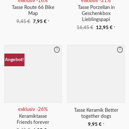
exklusiv -16%
exklusiv -21%
Tasse Route 66 Bike
Tasse Porzellan in
Map
Geschenkbox
Lieblingspapi
Ursprünglicher
Aktueller
9,45
€
7,95
€
*
Preis
Preis
Ursprünglicher
Aktuell
16,45
€
12,95
€
*
war:
ist:
Preis
Preis
9,45 €
7,95 €.
war:
ist:
16,45 €
12,95 €
Merkliste
Merkliste
Angebot!
+
+
exklusiv -26%
Tasse Keramik Better
Keramiktasse
together dogs
Friends forever
9,95
€
*