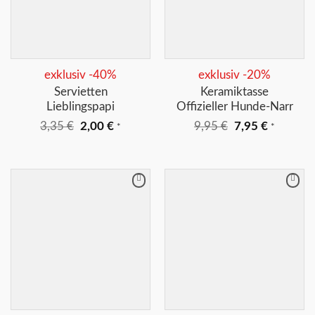
+
+
exklusiv -40%
exklusiv -20%
Servietten
Keramiktasse
Lieblingspapi
Offizieller Hunde-Narr
Ursprünglicher
Aktueller
Ursprünglicher
Aktuelle
3,35
€
2,00
€
9,95
€
7,95
€
*
*
Preis
Preis
Preis
Preis
war:
ist:
war:
ist:
3,35 €
2,00 €.
9,95 €
7,95 €.
Merkliste
Merkliste
+
+