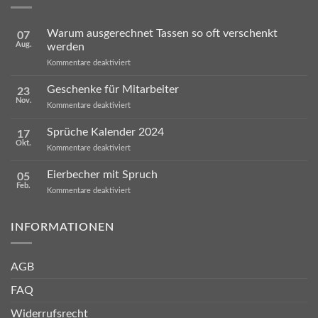
Warum ausgerechnet Tassen so oft verschenkt
07
Aug.
werden
für
Kommentare deaktiviert
Warum
ausgerechnet
Geschenke für Mitarbeiter
23
Tassen
Nov.
so
für
Kommentare deaktiviert
oft
Geschenke
verschenkt
für
Sprüche Kalender 2024
werden
17
Mitarbeiter
Okt.
für
Kommentare deaktiviert
Sprüche
Kalender
Eierbecher mit Spruch
05
2024
Feb.
für
Kommentare deaktiviert
Eierbecher
mit
Spruch
INFORMATIONEN
AGB
FAQ
Widerrufsrecht