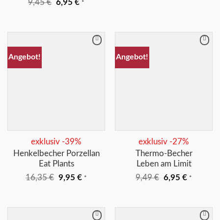
Ursprünglicher
Aktueller
9,45
€
6,95
€
*
Preis
Preis
war:
ist:
9,45 €
6,95 €.
Merkliste
Merkliste
Angebot!
Angebot!
+
+
exklusiv -39%
exklusiv -27%
Henkelbecher Porzellan
Thermo-Becher
Eat Plants
Leben am Limit
Ursprünglicher
Aktueller
Ursprünglicher
Aktuelle
16,35
€
9,95
€
9,49
€
6,95
€
*
*
Preis
Preis
Preis
Preis
war:
ist:
war:
ist:
16,35 €
9,95 €.
9,49 €
6,95 €.