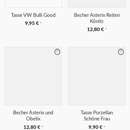
Tasse VW Bulli Good
Becher Asterix Reiten
Könitz
9,95
€
*
12,80
€
*
Merkliste
Merkliste
+
+
Becher Asterix und
Tasse Porzellan
Obelix
Schöne Frau
12,80
€
9,90
€
*
*