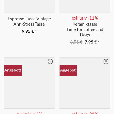
exklusiv -11%
Espresso-Tasse Vintage
Anti-Stress Tasse
Keramiktasse
Time for coffee and
9,95
€
*
Dogs
Ursprünglicher
Aktuelle
8,95
€
7,95
€
*
Preis
Preis
war:
ist:
8,95 €
7,95 €.
Merkliste
Merkliste
Angebot!
Angebot!
+
+