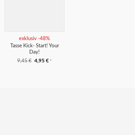
+
exklusiv -48%
Tasse Kick- Start! Your
Day!
Ursprünglicher
Aktueller
9,45
€
4,95
€
*
Preis
Preis
war:
ist:
9,45 €
4,95 €.