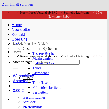
Zum Inhalt springen
✓ Kostenloser Versand ab 35 € ✓ Schnelle Lieferung
✓ 15%
Newsletter-Rabatt
Home
Newsletter
Kontakt
Über uns
ESSEN & TRINKEN
Blog
Geschirr mit Sprüchen
Menü
Tassen/ Becher
✓ Kostenloser Versand ab 35 € ✓ Schnelle Lieferung
✓ 15%
Müslischalen
Newsletter-Rabatt
Suchen nach:
Kaffee To Go
Teller
Eierbecher
Wunschliste
Gläser
Anmelden
Trinkflaschen
Frühstücksbrettchen
0,00
€
Servietten
Geschirrtücher
Schilder
Pfeffermühle