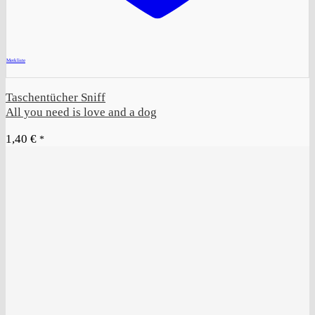
+
Merkliste
Taschentücher Sniff
All you need is love and a dog
1,40
€
*