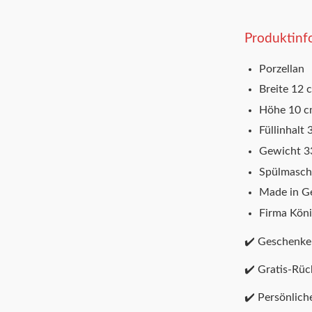
Produktinf
Porzellan
Breite 12 
Höhe 10 
Füllinhalt 
Gewicht 3
Spülmasch
Made in G
Firma Köni
✔️ Geschenke
✔️ Gratis-Rü
✔️ Persönlich