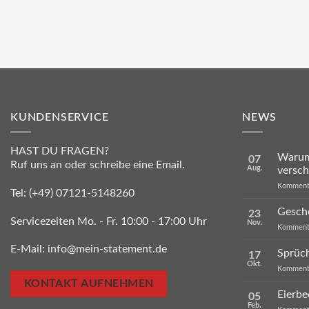
KUNDENSERVICE
NEWS
HAST DU FRAGEN?
Warum 
07
Ruf uns an oder schreibe eine Email.
Aug.
versc
Kommenta
Tel:
(+49) 07121-5148260
Gesche
23
Servicezeiten Mo. - Fr. 10:00 - 17:00 Uhr
Nov.
Kommenta
E-Mail:
info@mein-statement.de
Sprüc
17
Okt.
Kommenta
KONTAKT AUFNEHMEN
Eierbe
05
Feb.