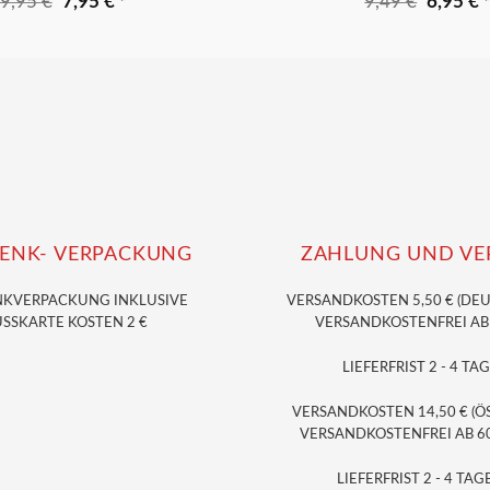
Ursprünglicher
Aktueller
Ursprün
A
9,95
€
7,95
€
9,49
€
6,95
€
*
Preis
Preis
Preis
P
war:
ist:
war:
is
9,95 €
7,95 €.
9,49 €
6
ENK- VERPACKUNG
ZAHLUNG UND VE
NKVERPACKUNG
INKLUSIVE
VERSANDKOSTEN 5,50 € (DE
SSKARTE KOSTEN 2 €
VERSANDKOSTENFREI AB 3
LIEFERFRIST 2 - 4 TAG
VERSANDKOSTEN 14,50 € (Ö
VERSANDKOSTENFREI AB 60,
LIEFERFRIST 2 - 4 TAGE