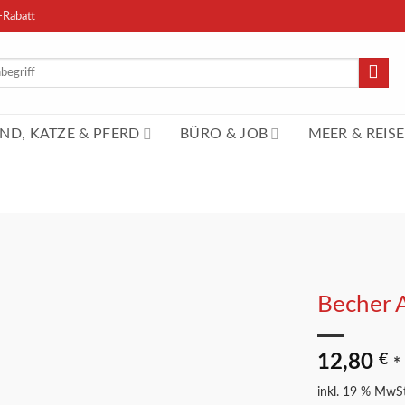
-Rabatt
n
ND, KATZE & PFERD
BÜRO & JOB
MEER & REISE
Becher A
Merkliste
12,80
€
*
inkl. 19 % MwSt