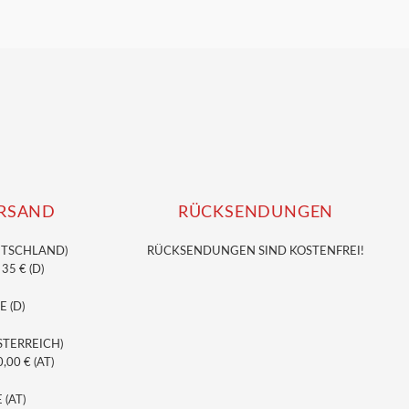
glicher
ktueller
*
reis
t:
,95 €.
RSAND
RÜCKSENDUNGEN
UTSCHLAND)
RÜCKSENDUNGEN SIND KOSTENFREI!
5 € (D)
E (D)
STERREICH)
00 € (AT)
 (AT)