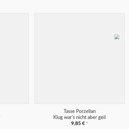
Merkliste
Merkliste
+
Tasse Porzellan
r
Klug war’s nicht aber geil
9,85
€
*