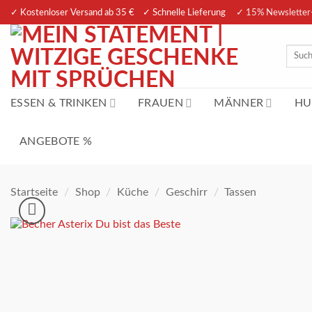
Zum
✓ Kostenloser Versand ab 35 € ✓ Schnelle Lieferung
✓ 15% Newsletter
Inhalt
springen
Suche
nach:
ESSEN & TRINKEN
FRAUEN
MÄNNER
HU
ANGEBOTE %
Startseite
/
Shop
/
Küche
/
Geschirr
/
Tassen