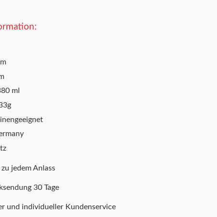
ormation:
cm
cm
380 ml
33g
inengeeignet
ermany
tz
 zu jedem Anlass
cksendung 30 Tage
er und individueller Kundenservice