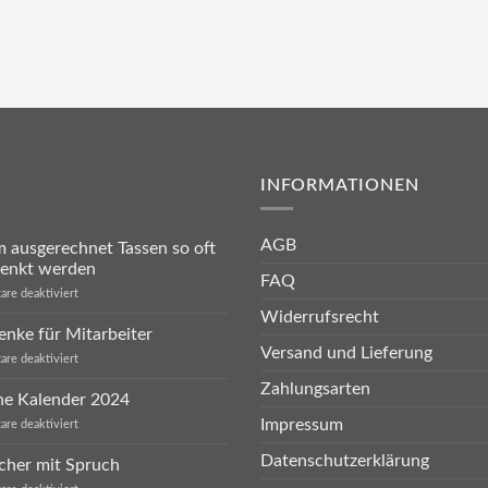
INFORMATIONEN
AGB
ausgerechnet Tassen so oft
henkt werden
FAQ
für
re deaktiviert
Warum
Widerrufsrecht
ausgerechnet
nke für Mitarbeiter
Tassen
Versand und Lieferung
so
für
re deaktiviert
oft
Geschenke
verschenkt
Zahlungsarten
für
he Kalender 2024
werden
Mitarbeiter
Impressum
für
re deaktiviert
Sprüche
Kalender
Datenschutzerklärung
cher mit Spruch
2024