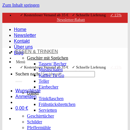
Zum Inhalt springen
✓ Kostenloser Versand ab 35 € ✓ Schnelle Lieferung
✓ 15%
Newsletter-Rabatt
Home
Newsletter
Kontakt
Über uns
ESSEN & TRINKEN
Blog
Geschirr mit Sprüchen
Menü
Tassen/ Becher
✓ Kostenloser Versand ab 35 € ✓ Schnelle Lieferung
✓ 15%
Müslischalen
Newsletter-Rabatt
Suchen nach:
Kaffee To Go
Teller
Eierbecher
Wunschliste
Gläser
Anmelden
Trinkflaschen
Frühstücksbrettchen
0,00
€
Servietten
Geschirrtücher
Schilder
Pfeffermühle